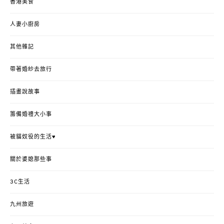
香港美食
人妻小廚房
其他雜記
帶著婚紗去旅行
插畫說故事
籌備婚禮大小事
被貓奴役的生活♥
關於婆媳那些事
3C生活
九州旅遊