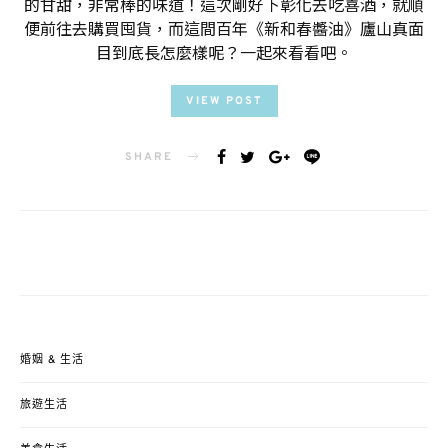
的甘甜，非常棒的味道！這次剛好下彰化去吃喜酒，就順
便前往去購買囤貨，而這間百年《新和春醬油》廬山真面
目到底長怎麼樣呢？一起來看看吧。
VIEW POST
SHARE
婚姻 & 生活
旅遊生活