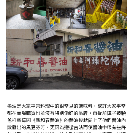
醬油是大家平常料理中的很常見的調味料，或許大家平常
都在賣場購買也並沒有特別偏好的品牌。自從前陣子被顆
爸推薦這間《新和春醬油》的醬油後就愛上了他們醬油內
散發出的黑豆芬芳，更因為遵循古法而使醬油中帶有些許