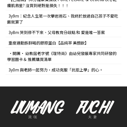
癢肌救星? 沒買到絕對是損失！！！
3y9m：紀念人生第一次攀岩抱石、我終於放過自己孩子不愛吃
飯就算了
3y8m 哭到停不下來、父母教育分歧點 和 愛是唯一答案
重度運動族群喝的膠原蛋白【品純萃 美顏飲】
•開團• 幼教屆老字號《理特尚》由幼兒發展專家共同研發的
學習圖卡＆ 推薦購買清單
3y0m 與老師一起努力，成功克服「抗拒上學」的心。