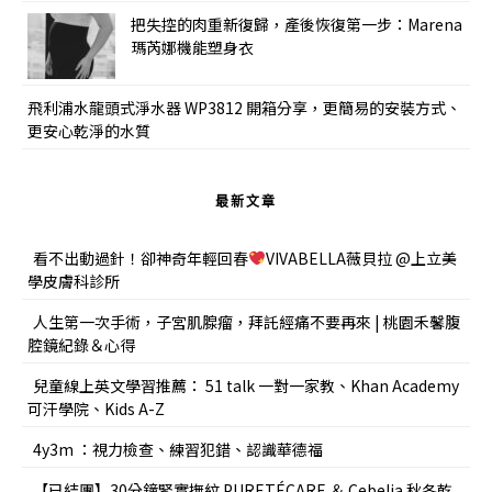
把失控的肉重新復歸，產後恢復第一步：Marena
瑪芮娜機能塑身衣
飛利浦水龍頭式淨水器 WP3812 開箱分享，更簡易的安裝方式、
更安心乾淨的水質
最新文章
看不出動過針！卻神奇年輕回春
VIVABELLA薇貝拉 @上立美
學皮膚科診所
人生第一次手術，子宮肌腺瘤，拜託經痛不要再來 | 桃園禾馨腹
腔鏡紀錄＆心得
兒童線上英文學習推薦： 51 talk 一對一家教、Khan Academy
可汗學院、Kids A-Z
4y3m ：視力檢查、練習犯錯、認識華德福
【已結團】30分鐘緊實撫紋 PURETÉCARE ＆ Cebelia 秋冬乾