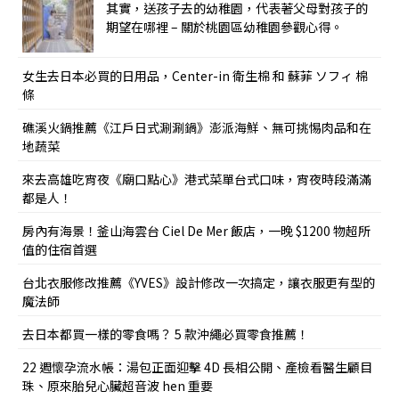
其實，送孩子去的幼稚園，代表著父母對孩子的
期望在哪裡 – 關於桃園區幼稚園參觀心得。
女生去日本必買的日用品，Center-in 衛生棉 和 蘇菲 ソフィ 棉
條
礁溪火鍋推薦《江戶日式涮涮鍋》澎派海鮮、無可挑惕肉品和在
地蔬菜
來去高雄吃宵夜《廟口點心》港式菜單台式口味，宵夜時段滿滿
都是人！
房內有海景！釜山海雲台 Ciel De Mer 飯店，一晚 $1200 物超所
值的住宿首選
台北衣服修改推薦《YVES》設計修改一次搞定，讓衣服更有型的
魔法師
去日本都買一樣的零食嗎？ 5 款沖繩必買零食推薦！
22 週懷孕流水帳：湯包正面迎擊 4D 長相公開、產檢看醫生顧目
珠、原來胎兒心臟超音波 hen 重要