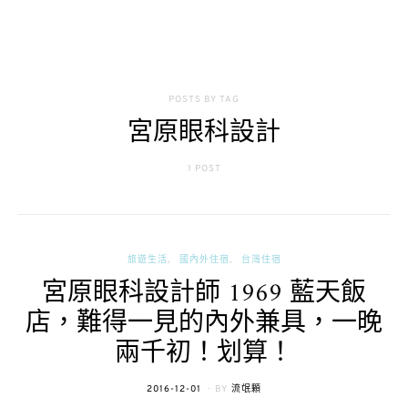
POSTS BY TAG
宮原眼科設計
1 POST
旅遊生活
國內外住宿
台灣住宿
宮原眼科設計師 1969 藍天飯
店，難得一見的內外兼具，一晚
兩千初！划算！
POSTED
2016-12-01
BY
流氓顆
ON