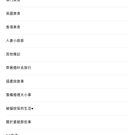
澳門美食
英國美食
香港美食
人妻小廚房
其他雜記
帶著婚紗去旅行
插畫說故事
籌備婚禮大小事
被貓奴役的生活♥
關於婆媳那些事