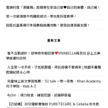
電鍋料理「滴雞精」超簡單在家自己做♥自己的身體，自己補！
第一次做清燉牛肉麵就成功，零失敗料理教學！
屈臣氏蛋黃哥行李箱集點換購攻略！跟我這樣買最划算！
最新文章
看不出動過針！卻神奇年輕回春
VIVABELLA薇貝拉 @上立美
學皮膚科診所
人生第一次手術，子宮肌腺瘤，拜託經痛不要再來 | 桃園禾馨腹
腔鏡紀錄＆心得
兒童線上英文學習推薦： 51 talk 一對一家教、Khan Academy
可汗學院、Kids A-Z
4y3m ：視力檢查、練習犯錯、認識華德福
【已結團】30分鐘緊實撫紋 PURETÉCARE ＆ Cebelia 秋冬乾