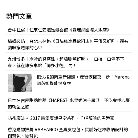
熱門文章
台中住宿｜住來住去還是最喜歡《愛麗絲國際大飯店》
貓奴必訪！台北吉林路《日貓族冰品飲料店》平價又好吃，還有
貓咪療癒你的心♡
九州博多｜冷冷的努努雞，超級唰嘴好吃，一口接一口停不下
來，就在博多車站「博多小徑」內！
把失控的肉重新復歸，產後恢復第一步：Marena
瑪芮娜機能塑身衣
日本名古屋甜點推薦《HARBS》水果奶油千層派，不吃會捶心肝
的朝聖之旅
彷彿魔法。 2017 戀愛魔鏡星空系列，千呼萬喚的黑唇膏
香港購物推薦 RABEANCO 全真皮包包，質感好超棒收納設計的
側背包、後背包