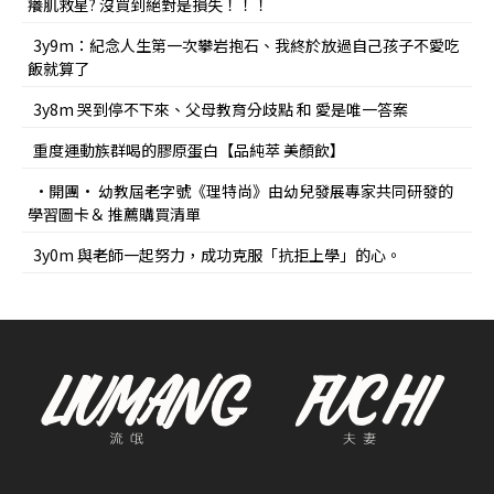
癢肌救星? 沒買到絕對是損失！！！
3y9m：紀念人生第一次攀岩抱石、我終於放過自己孩子不愛吃
飯就算了
3y8m 哭到停不下來、父母教育分歧點 和 愛是唯一答案
重度運動族群喝的膠原蛋白【品純萃 美顏飲】
•開團• 幼教屆老字號《理特尚》由幼兒發展專家共同研發的
學習圖卡＆ 推薦購買清單
3y0m 與老師一起努力，成功克服「抗拒上學」的心。