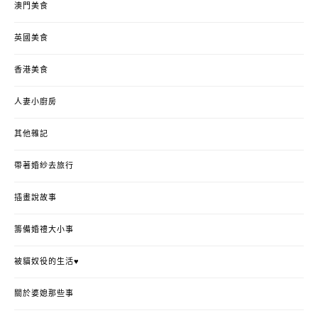
澳門美食
英國美食
香港美食
人妻小廚房
其他雜記
帶著婚紗去旅行
插畫說故事
籌備婚禮大小事
被貓奴役的生活♥
關於婆媳那些事