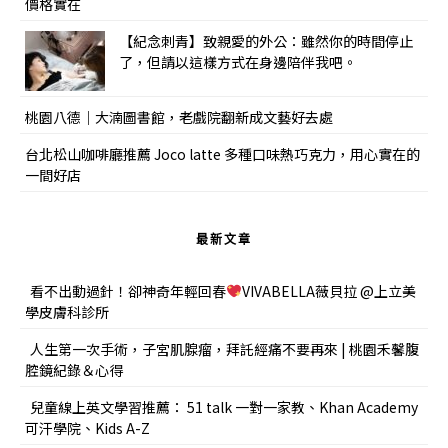
價格實在
【紀念刺青】致親愛的外公：雖然你的時間停止
了，但請以這樣方式在身邊陪伴我吧。
桃園八德｜大湳圖書館，老戲院翻新成文藝好去處
台北松山咖啡廳推薦 Joco latte 多種口味熱巧克力，用心實在的
一間好店
最新文章
看不出動過針！卻神奇年輕回春
VIVABELLA薇貝拉 @上立美
學皮膚科診所
人生第一次手術，子宮肌腺瘤，拜託經痛不要再來 | 桃園禾馨腹
腔鏡紀錄＆心得
兒童線上英文學習推薦： 51 talk 一對一家教、Khan Academy
可汗學院、Kids A-Z