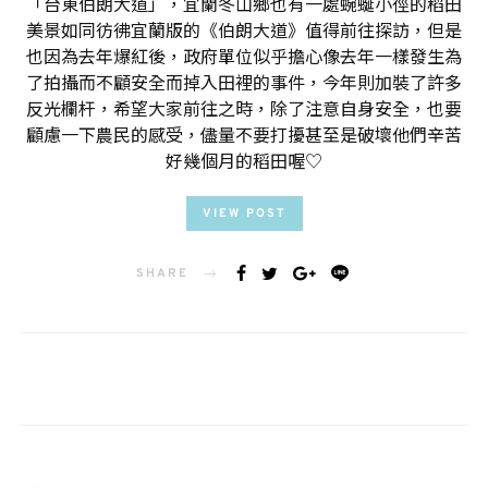
「台東伯朗大道」，宜蘭冬山鄉也有一處蜿蜒小徑的稻田
美景如同彷彿宜蘭版的《伯朗大道》值得前往探訪，但是
也因為去年爆紅後，政府單位似乎擔心像去年一樣發生為
了拍攝而不顧安全而掉入田裡的事件，今年則加裝了許多
反光欄杆，希望大家前往之時，除了注意自身安全，也要
顧慮一下農民的感受，儘量不要打擾甚至是破壞他們辛苦
好幾個月的稻田喔♡
VIEW POST
SHARE