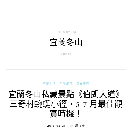
POSTS BY TAG
宜蘭冬山
1 POST
旅遊生活
台灣旅遊
宜蘭旅遊
宜蘭冬山私藏景點《伯朗大道》
三奇村蜿蜒小徑，5-7 月最佳觀
賞時機！
POSTED
2015-05-21
BY
流氓顆
ON