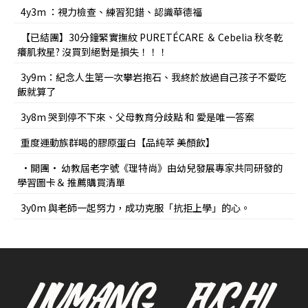
4y3m ：視力檢查、練習犯錯、認識華德福
【已結團】30分鐘緊實撫紋 PURETÉCARE ＆ Cebelia 秋冬乾
癢肌救星? 沒買到絕對是損失！！！
3y9m：紀念人生第一次攀岩抱石、我終於放過自己孩子不愛吃
飯就算了
3y8m 哭到停不下來、父母教育分歧點 和 愛是唯一答案
重度運動族群喝的膠原蛋白【品純萃 美顏飲】
•開團• 幼教屆老字號《理特尚》由幼兒發展專家共同研發的
學習圖卡＆ 推薦購買清單
3y0m 與老師一起努力，成功克服「抗拒上學」的心。