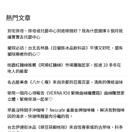
熱門文章
到宅保母、保母或托嬰中心到底哪個好？我為什麼選擇 6 個月就
讓寶寶去托嬰中心
貓奴必訪！台北吉林路《日貓族冰品飲料店》平價又好吃，還有
貓咪療癒你的心♡
桃園紅麵線推薦《阿燁紅麵線》市場攤販起家，超過 10 多年在
地人的最愛
名古屋美食《八かく庵》來自京都的豆腐百宴，清爽的傳統滋味
使用一個月心得報告《VERNA X50 緊緻曲線纖體霜》曲線雕塑更
立體，緊緻保濕一起來♡
早晨沒時間手沖咖啡？ Nescafe 雀巢金牌咖啡機 ，解決我對咖啡
因的渴求，快速喚醒靈肉分離的我。
台北伊通街冰品《綠豆蒜蝦啥咪》來自恆春車城的古早味，料多