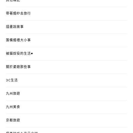
其他雜記
帶著婚紗去旅行
插畫說故事
籌備婚禮大小事
被貓奴役的生活♥
關於婆媳那些事
3C生活
九州旅遊
九州美食
京都旅遊