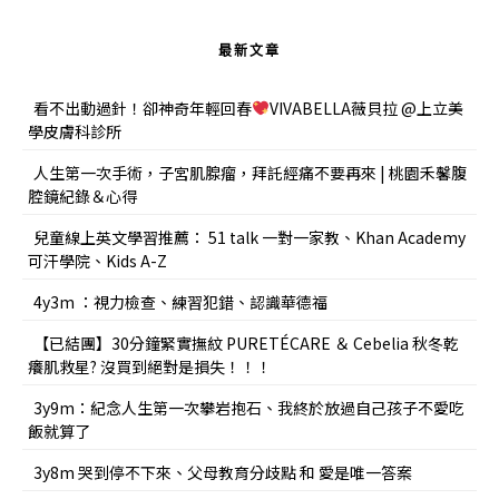
最新文章
看不出動過針！卻神奇年輕回春
VIVABELLA薇貝拉 @上立美
學皮膚科診所
人生第一次手術，子宮肌腺瘤，拜託經痛不要再來 | 桃園禾馨腹
腔鏡紀錄＆心得
兒童線上英文學習推薦： 51 talk 一對一家教、Khan Academy
可汗學院、Kids A-Z
4y3m ：視力檢查、練習犯錯、認識華德福
【已結團】30分鐘緊實撫紋 PURETÉCARE ＆ Cebelia 秋冬乾
癢肌救星? 沒買到絕對是損失！！！
3y9m：紀念人生第一次攀岩抱石、我終於放過自己孩子不愛吃
飯就算了
3y8m 哭到停不下來、父母教育分歧點 和 愛是唯一答案