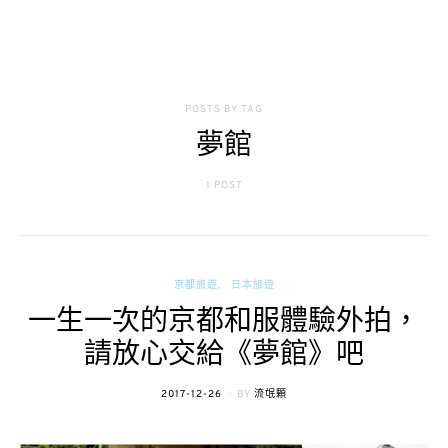
POSTS BY TAG
夢館
1 POST
京都旅遊
日本旅遊
一生一次的京都和服體驗外拍，
請放心交給《夢館》吧
POSTED
2017-12-26
BY
流氓顆
ON