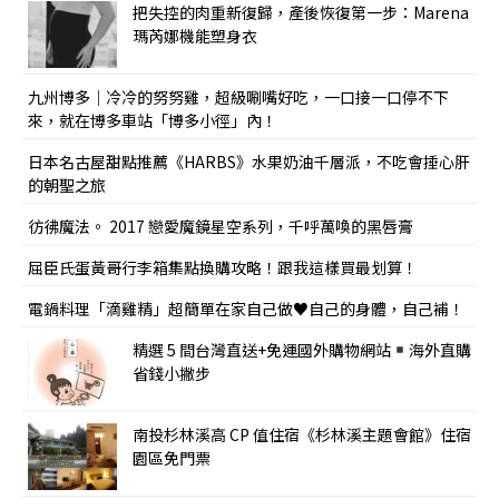
把失控的肉重新復歸，產後恢復第一步：Marena
瑪芮娜機能塑身衣
九州博多｜冷冷的努努雞，超級唰嘴好吃，一口接一口停不下
來，就在博多車站「博多小徑」內！
日本名古屋甜點推薦《HARBS》水果奶油千層派，不吃會捶心肝
的朝聖之旅
彷彿魔法。 2017 戀愛魔鏡星空系列，千呼萬喚的黑唇膏
屈臣氏蛋黃哥行李箱集點換購攻略！跟我這樣買最划算！
電鍋料理「滴雞精」超簡單在家自己做♥自己的身體，自己補！
精選 5 間台灣直送+免運國外購物網站
海外直購
省錢小撇步
南投杉林溪高 CP 值住宿《杉林溪主題會館》住宿
園區免門票