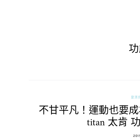
功
愛漂
不甘平凡！運動也要成
titan 太
POS
201