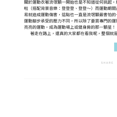
關於運動衣著流氓顆一開始也是不知道從何挑起，
啦（搭配背景音樂：登登登、登登～）而運動期間
易就造成運動傷害，這點也一直是流氓顆最害怕的
運動腳步承受的壓力不同，所以除了要買專門的運
亮亮的運動，成為運動場上或健身房的那一顆星！ t
著走在路上，還真的大家都在看我呢，整個就
SHARE