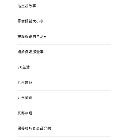
插畫說故事
籌備婚禮大小事
被貓奴役的生活♥
關於婆媳那些事
3C生活
九州旅遊
九州美食
京都旅遊
保養技巧＆商品介紹