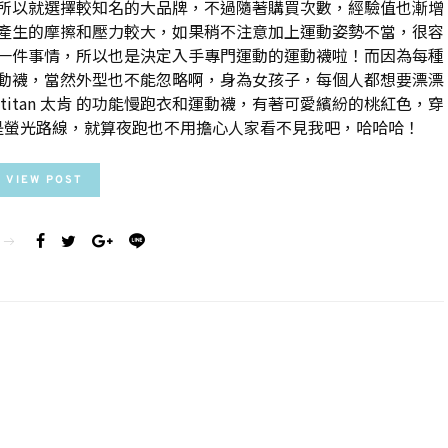
所以就選擇較知名的大品牌，不過隨著購買次數，經驗值也漸增
產生的摩擦和壓力較大，如果稍不注意加上運動姿勢不當，很容
一件事情，所以也是決定入手專門運動的運動襪啦！而因為每種
動襪，當然外型也不能忽略啊，身為女孩子，每個人都想要漂漂
itan 太肯 的功能慢跑衣和運動襪，有著可愛繽紛的桃紅色，穿
是螢光路線，就算夜跑也不用擔心人家看不見我吧，哈哈哈！
VIEW POST