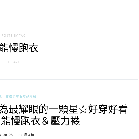
POSTS BY TAG
能慢跑衣
1 POST
亮
穿搭分享＆商品介紹
為最耀眼的一顆星☆好穿好看
肯 功能慢跑衣＆壓力襪
TED
5-08-28
BY
流氓顆