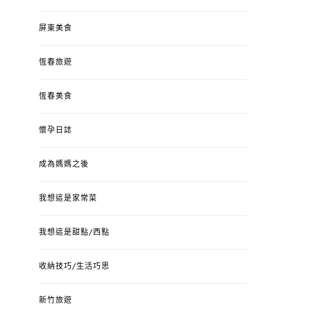
屏東美食
恆春旅遊
恆春美食
懷孕日誌
成為媽媽之後
我想這是家常菜
我想這是甜點/西點
收納技巧/生活巧思
新竹旅遊