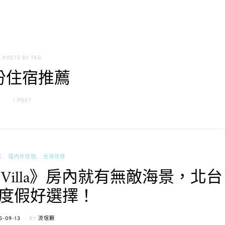
POSTS BY TAG
份住宿推薦
1 POST
活
國內外住宿
台灣住宿
 Villa》房內就有無敵海景，北台
度假好選擇！
TED
5-09-13
BY
流氓顆