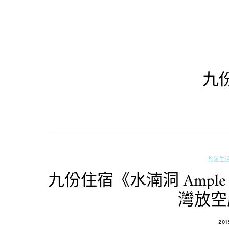
九
旅遊生
九份住宿《水湳洞 Ample
灣放空
POS
201