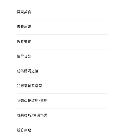
屏東美食
恆春旅遊
恆春美食
懷孕日誌
成為媽媽之後
我想這是家常菜
我想這是甜點/西點
收納技巧/生活巧思
新竹旅遊