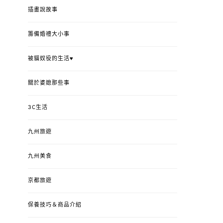
插畫說故事
籌備婚禮大小事
被貓奴役的生活♥
關於婆媳那些事
3C生活
九州旅遊
九州美食
京都旅遊
保養技巧＆商品介紹