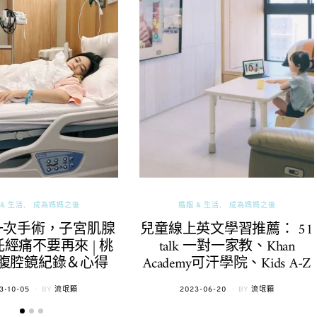
& 生活
成為媽媽之後
婚姻 & 生活
成為媽媽之後
一次手術，子宮肌腺
兒童線上英文學習推薦： 51
經痛不要再來 | 桃
talk 一對一家教、Khan
腹腔鏡紀錄＆心得
Academy可汗學院、Kids A-Z
TED
POSTED
3-10-05
BY
流氓顆
2023-06-20
BY
流氓顆
ON