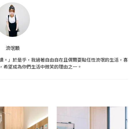
流氓顆
讀。」於是乎，我過著自由自在且偶爾耍點任性流氓的生活，喜
，希望成為你們生活中微笑的理由之一。