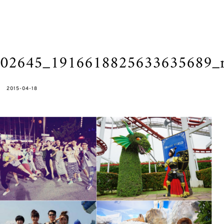
02645_1916618825633635689_n_
POSTED
2015-04-18
ON