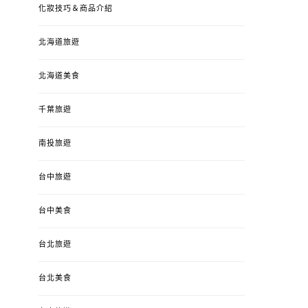
化妝技巧＆商品介紹
北海道旅遊
北海道美食
千葉旅遊
南投旅遊
台中旅遊
婚姻 & 生活
成為媽媽之後
婚姻 & 生活
成
台中美食
4y3m ：視力檢查、練習犯
【已結團】30
錯、認識華德福
PURETÉCARE ＆ 
台北旅遊
冬乾癢肌救星?
POSTED
2023-04-12
BY
流氓顆
是損失！
ON
台北美食
POSTED
2022-12-05
B
ON