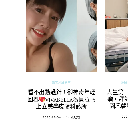
醫美經驗分享
婚姻 
看不出動過針！卻神奇年輕
人生第
瘤，拜託
回春
VIVABELLA薇貝拉 @
園禾馨
上立美學皮膚科診所
POS
202
POSTED
2025-12-04
BY
流氓顆
ON
ON