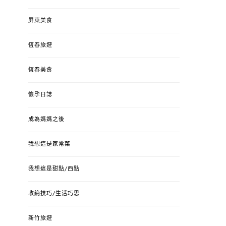
屏東美食
恆春旅遊
恆春美食
懷孕日誌
成為媽媽之後
我想這是家常菜
我想這是甜點/西點
收納技巧/生活巧思
新竹旅遊