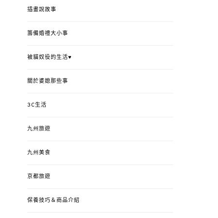
插畫說故事
籌備婚禮大小事
被貓奴役的生活♥
關於婆媳那些事
3C生活
九州旅遊
九州美食
京都旅遊
保養技巧＆商品介紹