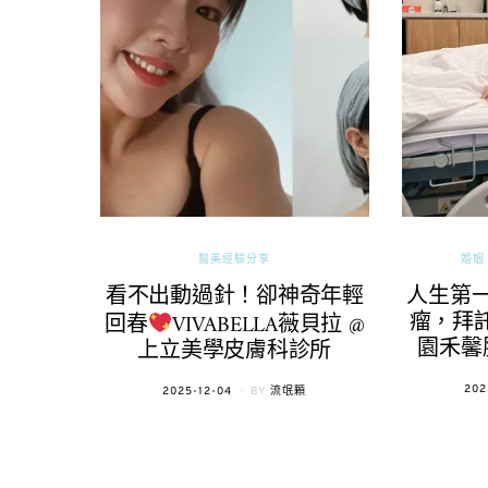
醫美經驗分享
婚姻 
看不出動過針！卻神奇年輕
人生第
瘤，拜託
回春
VIVABELLA薇貝拉 @
園禾馨
上立美學皮膚科診所
POS
202
POSTED
2025-12-04
BY
流氓顆
ON
ON