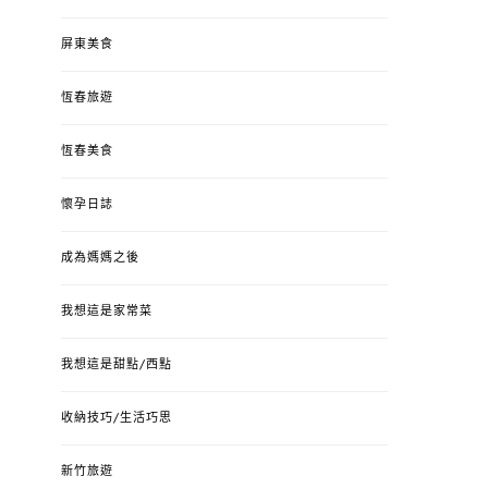
屏東美食
恆春旅遊
恆春美食
懷孕日誌
成為媽媽之後
我想這是家常菜
我想這是甜點/西點
收納技巧/生活巧思
新竹旅遊