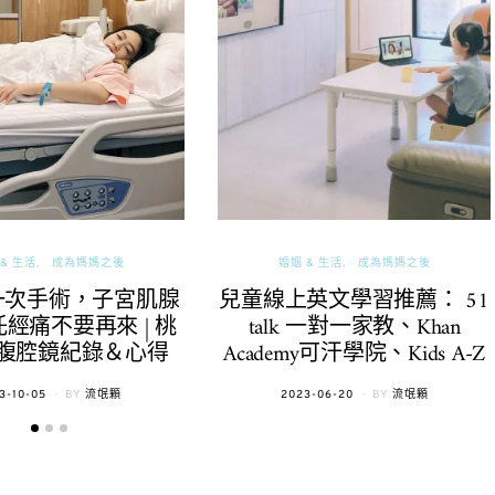
& 生活
成為媽媽之後
婚姻 & 生活
成為媽媽之後
一次手術，子宮肌腺
兒童線上英文學習推薦： 51
經痛不要再來 | 桃
talk 一對一家教、Khan
腹腔鏡紀錄＆心得
Academy可汗學院、Kids A-Z
TED
POSTED
3-10-05
BY
流氓顆
2023-06-20
BY
流氓顆
ON