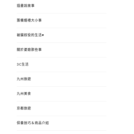
插畫說故事
籌備婚禮大小事
被貓奴役的生活♥
關於婆媳那些事
3C生活
九州旅遊
九州美食
京都旅遊
保養技巧＆商品介紹