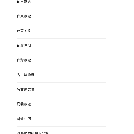
台南旅遊
台東旅遊
台東美食
台灣住宿
台灣旅遊
婚姻 & 生活
成為媽媽之後
婚姻 & 生活
成
名古屋旅遊
4y3m ：視力檢查、練習犯
【已結團】30
錯、認識華德福
PURETÉCARE ＆ 
名古屋美食
冬乾癢肌救星?
POSTED
2023-04-12
BY
流氓顆
是損失！
ON
嘉義旅遊
POSTED
2022-12-05
B
ON
國外住宿
國外購物經驗＆開箱