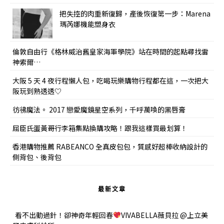
把失控的肉重新復歸，產後恢復第一步：Marena
瑪芮娜機能塑身衣
倫敦自由行《格林威治舊皇家海軍學院》站在時間的起點尋找雷
神索爾…
大阪 5 天 4 夜行程懶人包，吃喝玩樂購物行程都在這，一次把大
阪玩到熟透透♡
彷彿魔法。 2017 戀愛魔鏡星空系列，千呼萬喚的黑唇膏
屈臣氏蛋黃哥行李箱集點換購攻略！跟我這樣買最划算！
香港購物推薦 RABEANCO 全真皮包包，質感好超棒收納設計的
側背包、後背包
最新文章
看不出動過針！卻神奇年輕回春
VIVABELLA薇貝拉 @上立美