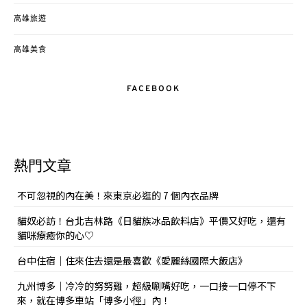
高雄旅遊
高雄美食
FACEBOOK
熱門文章
不可忽視的內在美！來東京必逛的 7 個內衣品牌
貓奴必訪！台北吉林路《日貓族冰品飲料店》平價又好吃，還有
貓咪療癒你的心♡
台中住宿｜住來住去還是最喜歡《愛麗絲國際大飯店》
九州博多｜冷冷的努努雞，超級唰嘴好吃，一口接一口停不下
來，就在博多車站「博多小徑」內！