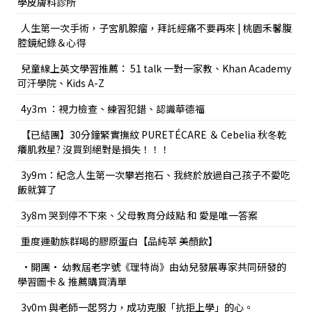
學皮膚科診所
人生第一次手術，子宮肌腺瘤，拜託經痛不要再來 | 桃園禾馨腹
腔鏡紀錄＆心得
兒童線上英文學習推薦： 51 talk 一對一家教、Khan Academy
可汗學院、Kids A-Z
4y3m ：視力檢查、練習犯錯、認識華德福
【已結團】30分鐘緊實撫紋 PURETÉCARE ＆ Cebelia 秋冬乾
癢肌救星? 沒買到絕對是損失！！！
3y9m：紀念人生第一次攀岩抱石、我終於放過自己孩子不愛吃
飯就算了
3y8m 哭到停不下來、父母教育分歧點 和 愛是唯一答案
重度運動族群喝的膠原蛋白【品純萃 美顏飲】
•開團• 幼教屆老字號《理特尚》由幼兒發展專家共同研發的
學習圖卡＆ 推薦購買清單
3y0m 與老師一起努力，成功克服「抗拒上學」的心。