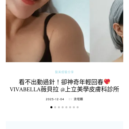
醫美經驗分享
看不出動過針！卻神奇年輕回春
VIVABELLA薇貝拉 @上立美學皮膚科診所
POSTED
2025-12-04
BY
流氓顆
ON