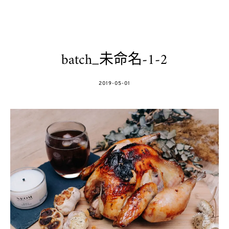
batch_未命名-1-2
POSTED
2019-05-01
ON