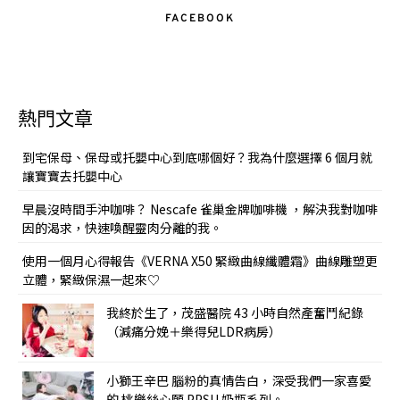
FACEBOOK
熱門文章
到宅保母、保母或托嬰中心到底哪個好？我為什麼選擇 6 個月就
讓寶寶去托嬰中心
早晨沒時間手沖咖啡？ Nescafe 雀巢金牌咖啡機 ，解決我對咖啡
因的渴求，快速喚醒靈肉分離的我。
使用一個月心得報告《VERNA X50 緊緻曲線纖體霜》曲線雕塑更
立體，緊緻保濕一起來♡
我終於生了，茂盛醫院 43 小時自然產奮鬥紀錄
（減痛分娩＋樂得兒LDR病房）
小獅王辛巴 腦粉的真情告白，深受我們一家喜愛
的 桃樂絲心願 PPSU 奶瓶系列。