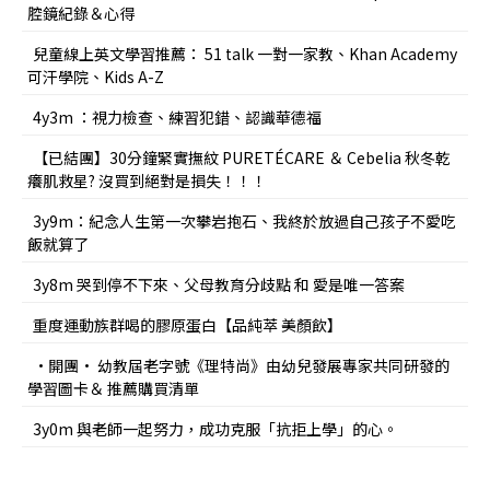
腔鏡紀錄＆心得
兒童線上英文學習推薦： 51 talk 一對一家教、Khan Academy
可汗學院、Kids A-Z
4y3m ：視力檢查、練習犯錯、認識華德福
【已結團】30分鐘緊實撫紋 PURETÉCARE ＆ Cebelia 秋冬乾
癢肌救星? 沒買到絕對是損失！！！
3y9m：紀念人生第一次攀岩抱石、我終於放過自己孩子不愛吃
飯就算了
3y8m 哭到停不下來、父母教育分歧點 和 愛是唯一答案
重度運動族群喝的膠原蛋白【品純萃 美顏飲】
•開團• 幼教屆老字號《理特尚》由幼兒發展專家共同研發的
學習圖卡＆ 推薦購買清單
3y0m 與老師一起努力，成功克服「抗拒上學」的心。