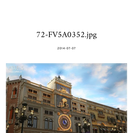
72-FV5A0352.jpg
POSTED
2014-07-07
ON