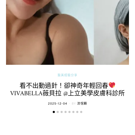
醫美經驗分享
看不出動過針！卻神奇年輕回春
VIVABELLA薇貝拉 @上立美學皮膚科診所
POSTED
2025-12-04
BY
流氓顆
ON