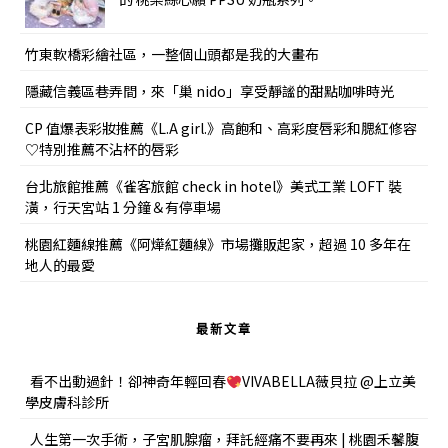
竹東軟橋彩繪社區，一整個山頭都是我的大畫布
隱藏信義區巷弄間，來「巢 nido」享受靜謐的甜點咖啡時光
CP 值爆表彩妝推薦《L.A girl.》高飽和、高彩度唇彩和腮紅修容
♡特別推薦不沾杯的唇彩
台北旅館推薦《雀客旅館 check in hotel》美式工業 LOFT 裝
潢，行天宮站 1 分鐘＆有停車場
桃園紅麵線推薦《阿燁紅麵線》市場攤販起家，超過 10 多年在
地人的最愛
最新文章
看不出動過針！卻神奇年輕回春
VIVABELLA薇貝拉 @上立美
學皮膚科診所
人生第一次手術，子宮肌腺瘤，拜託經痛不要再來 | 桃園禾馨腹