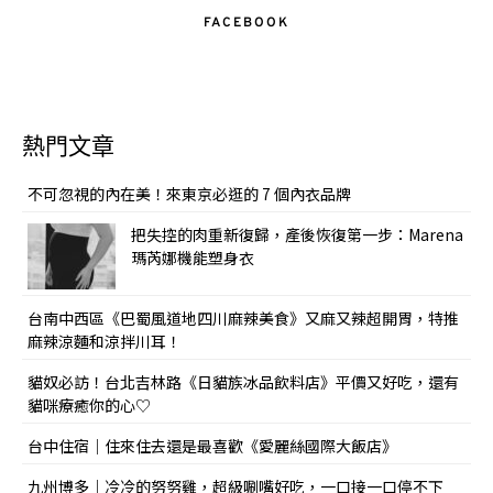
FACEBOOK
熱門文章
不可忽視的內在美！來東京必逛的 7 個內衣品牌
把失控的肉重新復歸，產後恢復第一步：Marena
瑪芮娜機能塑身衣
台南中西區《巴蜀風道地四川麻辣美食》又麻又辣超開胃，特推
麻辣涼麵和涼拌川耳！
貓奴必訪！台北吉林路《日貓族冰品飲料店》平價又好吃，還有
貓咪療癒你的心♡
台中住宿｜住來住去還是最喜歡《愛麗絲國際大飯店》
九州博多｜冷冷的努努雞，超級唰嘴好吃，一口接一口停不下