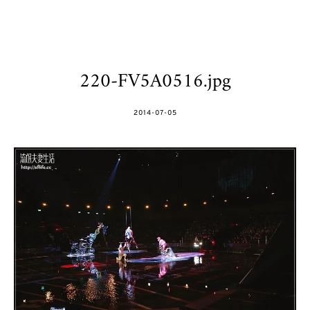
220-FV5A0516.jpg
POSTED
2014-07-05
ON