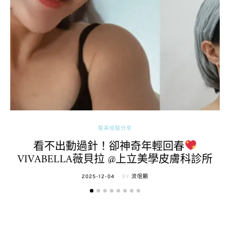
醫美經驗分享
看不出動過針！卻神奇年輕回春
VIVABELLA薇貝拉 @上立美學皮膚科診所
POSTED
2025-12-04
BY
流氓顆
ON