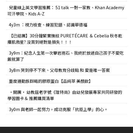
兒童線上英文學習推薦： 51 talk 一對一家教、Khan Academy
可汗學院、Kids A-Z
4y3m ：視力檢查、練習犯錯、認識華德福
【已結團】30分鐘緊實撫紋 PURETÉCARE ＆ Cebelia 秋冬乾
癢肌救星? 沒買到絕對是損失！！！
3y9m：紀念人生第一次攀岩抱石、我終於放過自己孩子不愛吃
飯就算了
3y8m 哭到停不下來、父母教育分歧點 和 愛是唯一答案
重度運動族群喝的膠原蛋白【品純萃 美顏飲】
•開團• 幼教屆老字號《理特尚》由幼兒發展專家共同研發的
學習圖卡＆ 推薦購買清單
3y0m 與老師一起努力，成功克服「抗拒上學」的心。