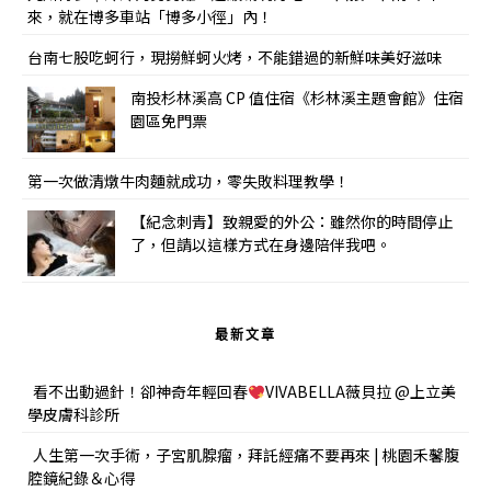
來，就在博多車站「博多小徑」內！
台南七股吃蚵行，現撈鮮蚵火烤，不能錯過的新鮮味美好滋味
南投杉林溪高 CP 值住宿《杉林溪主題會館》住宿
園區免門票
第一次做清燉牛肉麵就成功，零失敗料理教學！
【紀念刺青】致親愛的外公：雖然你的時間停止
了，但請以這樣方式在身邊陪伴我吧。
最新文章
看不出動過針！卻神奇年輕回春
VIVABELLA薇貝拉 @上立美
學皮膚科診所
人生第一次手術，子宮肌腺瘤，拜託經痛不要再來 | 桃園禾馨腹
腔鏡紀錄＆心得