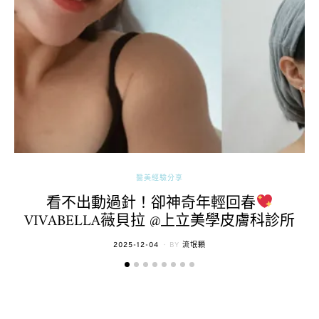
醫美經驗分享
看不出動過針！卻神奇年輕回春
VIVABELLA薇貝拉 @上立美學皮膚科診所
POSTED
2025-12-04
BY
流氓顆
ON