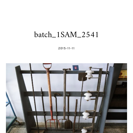
batch_1SAM_2541
POSTED
2015-11-11
ON