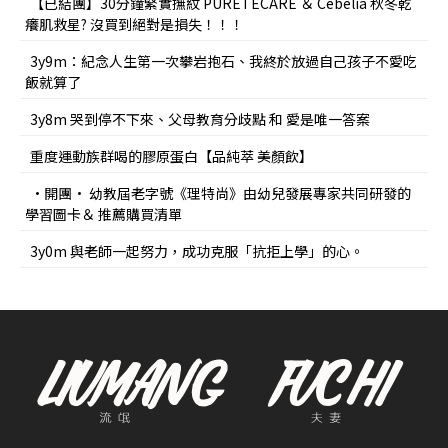
【已結團】30分鐘緊實撫紋 PURETÉCARE ＆ Cebelia 秋冬乾
癢肌救星? 沒買到絕對是損失！！！
3y9m：紀念人生第一次攀岩抱石、我終於放過自己孩子不愛吃
飯就算了
3y8m 哭到停不下來、父母教育分歧點 和 愛是唯一答案
重度運動族群喝的膠原蛋白【品純萃 美顏飲】
•開團• 幼教屆老字號《理特尚》由幼兒發展專家共同研發的
學習圖卡＆ 推薦購買清單
3y0m 與老師一起努力，成功克服「抗拒上學」的心。