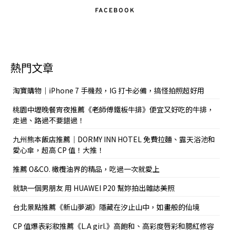
FACEBOOK
熱門文章
淘寶購物｜iPhone 7 手機殼，IG 打卡必備，搞怪拍照超好用
桃園中壢晚餐宵夜推薦《老師傅鐵板牛排》便宜又好吃的牛排，
走過、路過不要錯過！
九州熊本飯店推薦｜DORMY INN HOTEL 免費拉麵、露天浴池和
愛心傘，超高 CP 值！大推！
推薦 O&CO. 橄欖油界的精品，吃過一次就愛上
就缺一個男朋友 用 HUAWEI P20 幫妳拍出雜誌美照
台北景點推薦《新山夢湖》隱藏在汐止山中，如畫般的仙境
CP 值爆表彩妝推薦《L.A girl.》高飽和、高彩度唇彩和腮紅修容