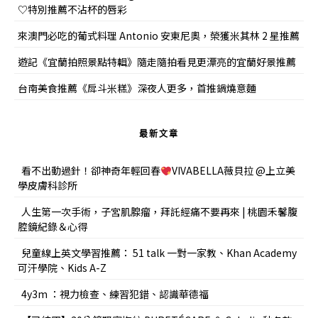
♡特別推薦不沾杯的唇彩
來澳門必吃的葡式料理 Antonio 安東尼奧，榮獲米其林 2 星推薦
遊記《宜蘭拍照景點特輯》隨走隨拍看見更漂亮的宜蘭好景推薦
台南美食推薦《戽斗米糕》深夜人更多，首推鍋燒意麵
最新文章
看不出動過針！卻神奇年輕回春
VIVABELLA薇貝拉 @上立美
學皮膚科診所
人生第一次手術，子宮肌腺瘤，拜託經痛不要再來 | 桃園禾馨腹
腔鏡紀錄＆心得
兒童線上英文學習推薦： 51 talk 一對一家教、Khan Academy
可汗學院、Kids A-Z
4y3m ：視力檢查、練習犯錯、認識華德福