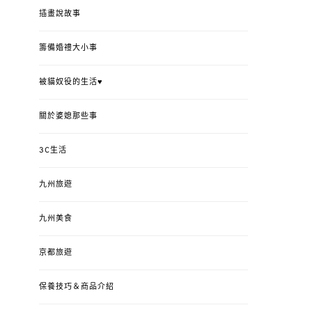
插畫說故事
籌備婚禮大小事
被貓奴役的生活♥
關於婆媳那些事
3C生活
九州旅遊
九州美食
京都旅遊
保養技巧＆商品介紹