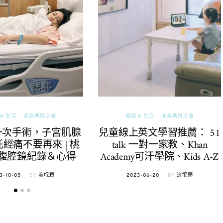
& 生活
成為媽媽之後
婚姻 & 生活
成為媽媽之後
一次手術，子宮肌腺
兒童線上英文學習推薦： 51
經痛不要再來 | 桃
talk 一對一家教、Khan
腹腔鏡紀錄＆心得
Academy可汗學院、Kids A-Z
TED
POSTED
3-10-05
BY
流氓顆
2023-06-20
BY
流氓顆
ON