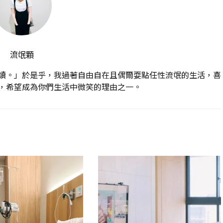
流氓顆
讀。」於是乎，我過著自由自在且偶爾耍點任性流氓的生活，喜
，希望成為你們生活中微笑的理由之一。