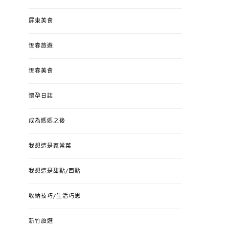
屏東美食
恆春旅遊
恆春美食
懷孕日誌
成為媽媽之後
我想這是家常菜
我想這是甜點/西點
收納技巧/生活巧思
新竹旅遊