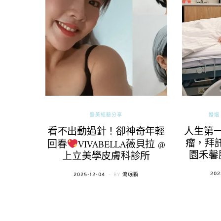
醫美經驗分享
婚姻 
看不出動過針！卻神奇年輕
人生第
瘤，拜託
回春
VIVABELLA薇貝拉 @
園禾馨
上立美學皮膚科診所
POS
202
POSTED
2025-12-04
BY
流氓顆
ON
ON