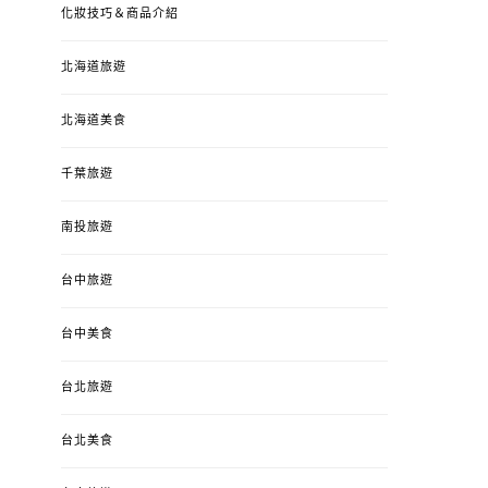
化妝技巧＆商品介紹
北海道旅遊
北海道美食
千葉旅遊
南投旅遊
婚姻 & 生活
成為媽媽之後
婚姻 & 生活
成
台中旅遊
4y3m ：視力檢查、練習犯
【已結團】30
錯、認識華德福
PURETÉCARE ＆ 
冬乾癢肌救星?
台中美食
POSTED
2023-04-12
BY
流氓顆
是損失！
ON
台北旅遊
POSTED
2022-12-05
B
ON
台北美食