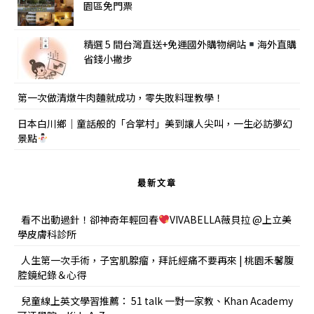
園區免門票
精選 5 間台灣直送+免運國外購物網站
海外直購
省錢小撇步
第一次做清燉牛肉麵就成功，零失敗料理教學！
日本白川鄉｜童話般的「合掌村」美到讓人尖叫，一生必訪夢幻
景點
最新文章
看不出動過針！卻神奇年輕回春
VIVABELLA薇貝拉 @上立美
學皮膚科診所
人生第一次手術，子宮肌腺瘤，拜託經痛不要再來 | 桃園禾馨腹
腔鏡紀錄＆心得
兒童線上英文學習推薦： 51 talk 一對一家教、Khan Academy