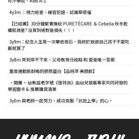
可汗學院、Kids A-Z
4y3m ：視力檢查、練習犯錯、認識華德福
【已結團】30分鐘緊實撫紋 PURETÉCARE ＆ Cebelia 秋冬乾
癢肌救星? 沒買到絕對是損失！！！
3y9m：紀念人生第一次攀岩抱石、我終於放過自己孩子不愛吃
飯就算了
3y8m 哭到停不下來、父母教育分歧點 和 愛是唯一答案
重度運動族群喝的膠原蛋白【品純萃 美顏飲】
•開團• 幼教屆老字號《理特尚》由幼兒發展專家共同研發的
學習圖卡＆ 推薦購買清單
3y0m 與老師一起努力，成功克服「抗拒上學」的心。