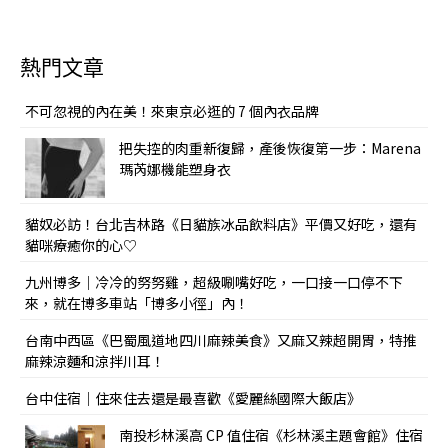
熱門文章
不可忽視的內在美！來東京必逛的 7 個內衣品牌
把失控的肉重新復歸，產後恢復第一步：Marena
瑪芮娜機能塑身衣
貓奴必訪！台北吉林路《日貓族冰品飲料店》平價又好吃，還有
貓咪療癒你的心♡
九州博多｜冷冷的努努雞，超級唰嘴好吃，一口接一口停不下
來，就在博多車站「博多小徑」內！
台南中西區《巴蜀風道地四川麻辣美食》又麻又辣超開胃，特推
麻辣涼麵和涼拌川耳！
台中住宿｜住來住去還是最喜歡《愛麗絲國際大飯店》
南投杉林溪高 CP 值住宿《杉林溪主題會館》住宿