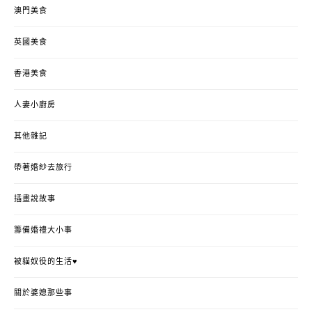
澳門美食
英國美食
香港美食
人妻小廚房
其他雜記
帶著婚紗去旅行
插畫說故事
籌備婚禮大小事
被貓奴役的生活♥
關於婆媳那些事