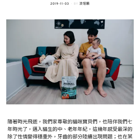
POSTED
2019-11-03
BY
流氓顆
ON
隨著時光飛逝，我們家尊敬的貓咪寶貝們，也陪伴我們七
年時光了，邁入貓生的中、老年年紀，這幾年感受最深的
除了性情變得穩重外，牙齒的部分陸續出現問題；也在某