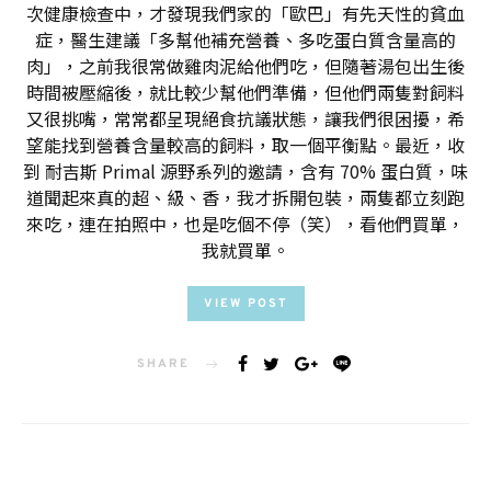
次健康檢查中，才發現我們家的「歐巴」有先天性的貧血
症，醫生建議「多幫他補充營養、多吃蛋白質含量高的
肉」，之前我很常做雞肉泥給他們吃，但隨著湯包出生後
時間被壓縮後，就比較少幫他們準備，但他們兩隻對飼料
又很挑嘴，常常都呈現絕食抗議狀態，讓我們很困擾，希
望能找到營養含量較高的飼料，取一個平衡點。最近，收
到 耐吉斯 Primal 源野系列的邀請，含有 70% 蛋白質，味
道聞起來真的超、級、香，我才拆開包裝，兩隻都立刻跑
來吃，連在拍照中，也是吃個不停（笑），看他們買單，
我就買單。
VIEW POST
SHARE