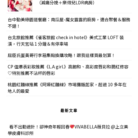
（減痛分娩＋樂得兒LDR病房）
台中勤美綠園道餐廳：南瓜屋-魔女露露的廚房，適合聚餐＆服務
不錯！
台北旅館推薦《雀客旅館 check in hotel》美式工業 LOFT 裝
潢，行天宮站 1 分鐘＆有停車場
屈臣氏蛋黃哥行李箱集點換購攻略！跟我這樣買最划算！
CP 值爆表彩妝推薦《L.A girl.》高飽和、高彩度唇彩和腮紅修容
♡特別推薦不沾杯的唇彩
桃園紅麵線推薦《阿燁紅麵線》市場攤販起家，超過 10 多年在
地人的最愛
最新文章
看不出動過針！卻神奇年輕回春
VIVABELLA薇貝拉 @上立美
學皮膚科診所