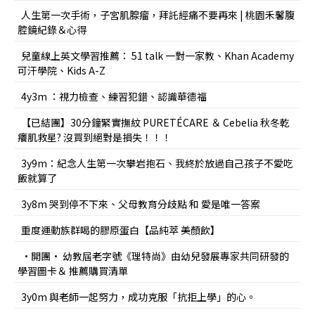
人生第一次手術，子宮肌腺瘤，拜託經痛不要再來 | 桃園禾馨腹
腔鏡紀錄＆心得
兒童線上英文學習推薦： 51 talk 一對一家教、Khan Academy
可汗學院、Kids A-Z
4y3m ：視力檢查、練習犯錯、認識華德福
【已結團】30分鐘緊實撫紋 PURETÉCARE ＆ Cebelia 秋冬乾
癢肌救星? 沒買到絕對是損失！！！
3y9m：紀念人生第一次攀岩抱石、我終於放過自己孩子不愛吃
飯就算了
3y8m 哭到停不下來、父母教育分歧點 和 愛是唯一答案
重度運動族群喝的膠原蛋白【品純萃 美顏飲】
•開團• 幼教屆老字號《理特尚》由幼兒發展專家共同研發的
學習圖卡＆ 推薦購買清單
3y0m 與老師一起努力，成功克服「抗拒上學」的心。