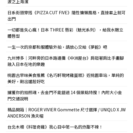
波之上海濱
日系街頭穿搭《PIZZA CUT FIVE》隨性慵懶風格，直接套上就可
出門
一切都是失心瘋！日本 THREE 唇彩（魅光系列），給我水嫩立
體唇型
一生一次的京都和服體驗外拍，請放心交給《夢館》吧
九州博多｜河畔旁的日本路邊攤《中洲屋台》肩碰著肩比手畫腳
融入日本在地的樂趣
桃園古早味美食推薦《名巧軒現烤雞蛋糕》近桃園車站，單純的
美好，剛出爐超好吃
擄獲你的拍照魂，去金門不能錯過 14 個景點特搜！內附大小金
門交通說明
精品開箱｜ROGER VIVIER Gommette 尺寸選擇 / UNIQLO X JW
ANDERSON 漁夫帽
台北木柵《料理奇雞》我心目中第一名的炸甜不辣！