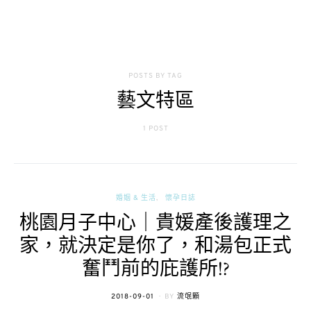
POSTS BY TAG
藝文特區
1 POST
婚姻 & 生活
懷孕日誌
桃園月子中心｜貴媛產後護理之
家，就決定是你了，和湯包正式
奮鬥前的庇護所!?
POSTED
2018-09-01
BY
流氓顆
ON