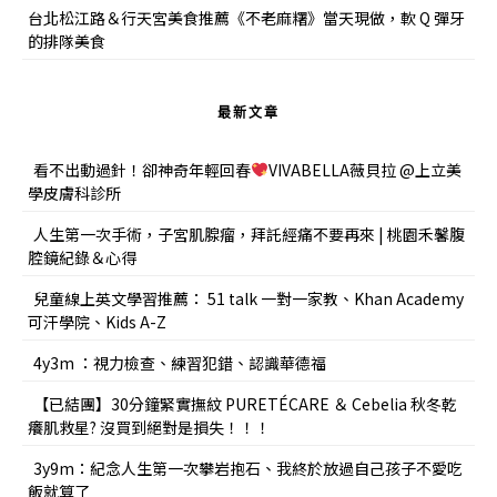
台北松江路＆行天宮美食推薦《不老麻糬》當天現做，軟 Q 彈牙
的排隊美食
最新文章
看不出動過針！卻神奇年輕回春
VIVABELLA薇貝拉 @上立美
學皮膚科診所
人生第一次手術，子宮肌腺瘤，拜託經痛不要再來 | 桃園禾馨腹
腔鏡紀錄＆心得
兒童線上英文學習推薦： 51 talk 一對一家教、Khan Academy
可汗學院、Kids A-Z
4y3m ：視力檢查、練習犯錯、認識華德福
【已結團】30分鐘緊實撫紋 PURETÉCARE ＆ Cebelia 秋冬乾
癢肌救星? 沒買到絕對是損失！！！
3y9m：紀念人生第一次攀岩抱石、我終於放過自己孩子不愛吃
飯就算了