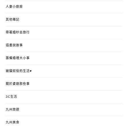
人妻小廚房
其他雜記
帶著婚紗去旅行
插畫說故事
籌備婚禮大小事
被貓奴役的生活♥
關於婆媳那些事
3C生活
九州旅遊
九州美食