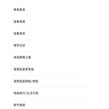
屏東美食
恆春旅遊
恆春美食
懷孕日誌
成為媽媽之後
我想這是家常菜
我想這是甜點/西點
收納技巧/生活巧思
新竹旅遊