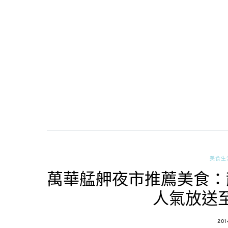
美食生
萬華艋舺夜市推薦美食：
人氣放送
POS
201