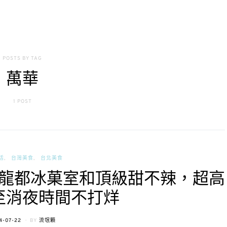
POSTS BY TAG
萬華
1 POST
活
台灣美食
台北美食
龍都冰菓室和頂級甜不辣，超高
至消夜時間不打烊
TED
4-07-22
BY
流氓顆