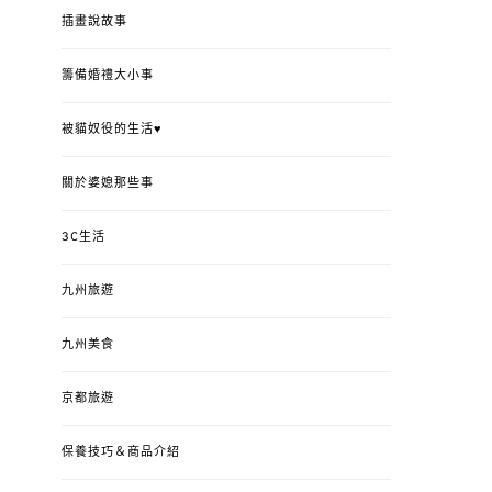
插畫說故事
籌備婚禮大小事
被貓奴役的生活♥
關於婆媳那些事
3C生活
九州旅遊
九州美食
京都旅遊
保養技巧＆商品介紹