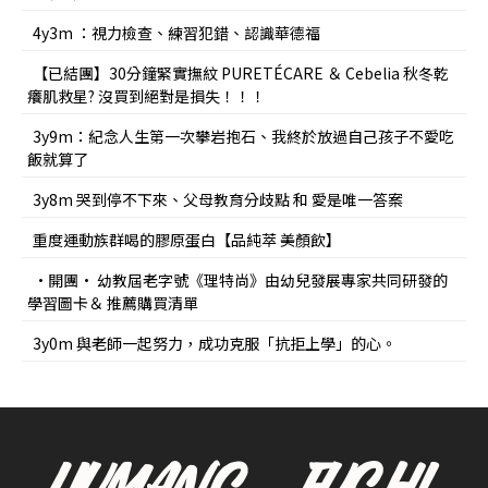
4y3m ：視力檢查、練習犯錯、認識華德福
【已結團】30分鐘緊實撫紋 PURETÉCARE ＆ Cebelia 秋冬乾
癢肌救星? 沒買到絕對是損失！！！
3y9m：紀念人生第一次攀岩抱石、我終於放過自己孩子不愛吃
飯就算了
3y8m 哭到停不下來、父母教育分歧點 和 愛是唯一答案
重度運動族群喝的膠原蛋白【品純萃 美顏飲】
•開團• 幼教屆老字號《理特尚》由幼兒發展專家共同研發的
學習圖卡＆ 推薦購買清單
3y0m 與老師一起努力，成功克服「抗拒上學」的心。