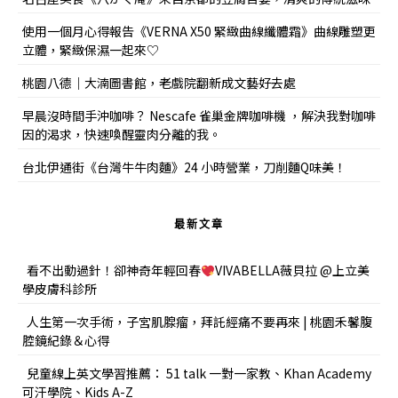
使用一個月心得報告《VERNA X50 緊緻曲線纖體霜》曲線雕塑更
立體，緊緻保濕一起來♡
桃園八德｜大湳圖書館，老戲院翻新成文藝好去處
早晨沒時間手沖咖啡？ Nescafe 雀巢金牌咖啡機 ，解決我對咖啡
因的渴求，快速喚醒靈肉分離的我。
台北伊通街《台灣牛牛肉麵》24 小時營業，刀削麵Q味美！
最新文章
看不出動過針！卻神奇年輕回春
VIVABELLA薇貝拉 @上立美
學皮膚科診所
人生第一次手術，子宮肌腺瘤，拜託經痛不要再來 | 桃園禾馨腹
腔鏡紀錄＆心得
兒童線上英文學習推薦： 51 talk 一對一家教、Khan Academy
可汗學院、Kids A-Z