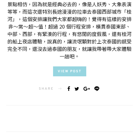
景點相仿，因為就是經典必去的，像是人妖秀、大象表演
等等，而這次還特別長途漫漫的拉車去泰國西部城市「桂
河」，這個安排讓我們大家都超嗨的！覺得有這樣的安排
非～常～超～值！超過 20 個行程安排，橫貫泰國東部、
中部、西部，有緊湊的行程，有悠閒的度假風，還有桂河
的船上夜店體驗，說真的，讓流氓顆對於上次泰國的感受
完全不同，還沒去過泰國的朋友，就讓我帶著帶大家體驗
一趟吧。
VIEW POST
SHARE