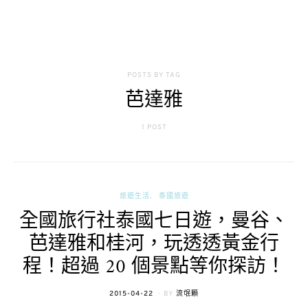
POSTS BY TAG
芭達雅
1 POST
旅遊生活
泰國旅遊
全國旅行社泰國七日遊，曼谷、
芭達雅和桂河，玩透透黃金行
程！超過 20 個景點等你探訪！
POSTED
2015-04-22
BY
流氓顆
ON