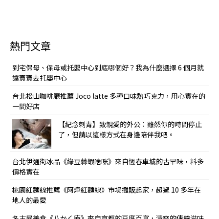
熱門文章
到宅保母、保母或托嬰中心到底哪個好？我為什麼選擇 6 個月就
讓寶寶去托嬰中心
台北松山咖啡廳推薦 Joco latte 多種口味熱巧克力，用心實在的
一間好店
【紀念刺青】致親愛的外公：雖然你的時間停止
了，但請以這樣方式在身邊陪伴我吧。
台北伊通街冰品《綠豆蒜蝦啥咪》來自恆春車城的古早味，料多
價格實在
桃園紅麵線推薦《阿燁紅麵線》市場攤販起家，超過 10 多年在
地人的最愛
名古屋美食《八かく庵》來自京都的豆腐百宴，清爽的傳統滋味