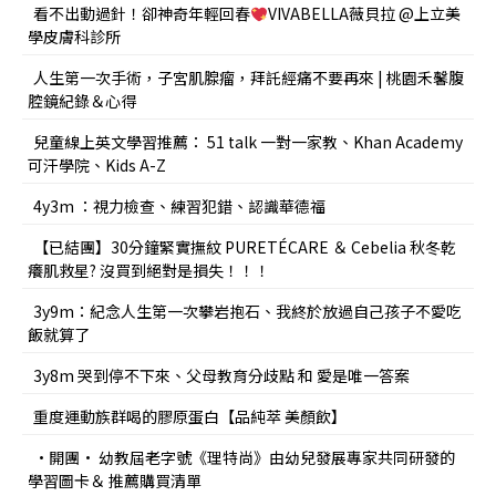
看不出動過針！卻神奇年輕回春
VIVABELLA薇貝拉 @上立美
學皮膚科診所
人生第一次手術，子宮肌腺瘤，拜託經痛不要再來 | 桃園禾馨腹
腔鏡紀錄＆心得
兒童線上英文學習推薦： 51 talk 一對一家教、Khan Academy
可汗學院、Kids A-Z
4y3m ：視力檢查、練習犯錯、認識華德福
【已結團】30分鐘緊實撫紋 PURETÉCARE ＆ Cebelia 秋冬乾
癢肌救星? 沒買到絕對是損失！！！
3y9m：紀念人生第一次攀岩抱石、我終於放過自己孩子不愛吃
飯就算了
3y8m 哭到停不下來、父母教育分歧點 和 愛是唯一答案
重度運動族群喝的膠原蛋白【品純萃 美顏飲】
•開團• 幼教屆老字號《理特尚》由幼兒發展專家共同研發的
學習圖卡＆ 推薦購買清單