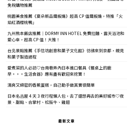
免稅購物推薦
桃園美食推薦《夏朵新品鐵板燒》超高 CP 值鐵板燒，特推「火
焰紅酒櫻桃鴨」
九州熊本飯店推薦｜DORMY INN HOTEL 免費拉麵、露天浴池和
愛心傘，超高 CP 值！大推！
台北景點推薦《手信坊創意和菓子文化館》彷彿來到京都，親見
和菓子製造過程
愛煮菜的人必訪♡台南巷弄內日本進口餐具《餐桌上的鹿
早。。。生活食器》應有盡有歡迎來挖寶！
清爽又綿密的香蕉蛋糕，自己動手做其實很簡單
日本名古屋 4 天 3 夜行程懶人包，去了還想再去的美好城市♡夜
景、甜點、合掌村、松阪牛、雞翅
最新文章