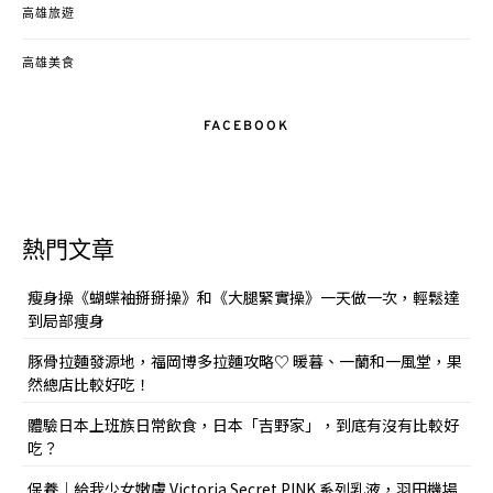
高雄旅遊
高雄美食
FACEBOOK
熱門文章
瘦身操《蝴蝶袖掰掰操》和《大腿緊實操》一天做一次，輕鬆達
到局部痩身
豚骨拉麵發源地，福岡博多拉麵攻略♡ 暖暮、一蘭和一風堂，果
然總店比較好吃！
體驗日本上班族日常飲食，日本「吉野家」，到底有沒有比較好
吃？
保養｜給我少女嫩膚 Victoria Secret PINK 系列乳液，羽田機場