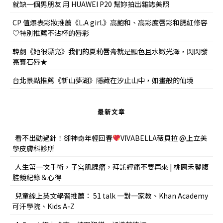
就缺一個男朋友 用 HUAWEI P20 幫妳拍出雜誌美照
CP 值爆表彩妝推薦《L.A girl.》高飽和、高彩度唇彩和腮紅修容
♡特別推薦不沾杯的唇彩
韓劇《她很漂亮》我們的夏莉唇膏就是顯色且水嫩光澤，閃閃發
亮寶石唇★
台北景點推薦《新山夢湖》隱藏在汐止山中，如畫般的仙境
最新文章
看不出動過針！卻神奇年輕回春
VIVABELLA薇貝拉 @上立美
學皮膚科診所
人生第一次手術，子宮肌腺瘤，拜託經痛不要再來 | 桃園禾馨腹
腔鏡紀錄＆心得
兒童線上英文學習推薦： 51 talk 一對一家教、Khan Academy
可汗學院、Kids A-Z