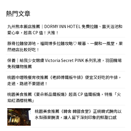
熱門文章
九州熊本飯店推薦｜DORMY INN HOTEL 免費拉麵、露天浴池和
愛心傘，超高 CP 值！大推！
豚骨拉麵發源地，福岡博多拉麵攻略♡ 暖暮、一蘭和一風堂，果
然總店比較好吃！
保養｜給我少女嫩膚 Victoria Secret PINK 系列乳液，羽田機場
免稅購物推薦
桃園中壢晚餐宵夜推薦《老師傅鐵板牛排》便宜又好吃的牛排，
走過、路過不要錯過！
桃園美食推薦《夏朵新品鐵板燒》超高 CP 值鐵板燒，特推「火
焰紅酒櫻桃鴨」
桃園美食推薦《韓舍 韓國食堂》正統韓式醃肉以
水梨蘋果醃漬，讓人留下深刻印象的鮮甜口感