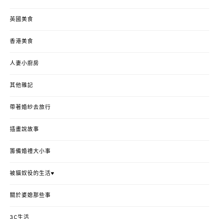
英國美食
香港美食
人妻小廚房
其他雜記
帶著婚紗去旅行
插畫說故事
籌備婚禮大小事
被貓奴役的生活♥
關於婆媳那些事
3C生活