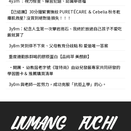
4y3m ：視力檢查、練習犯錯、認識華德福
【已結團】30分鐘緊實撫紋 PURETÉCARE ＆ Cebelia 秋冬乾
癢肌救星? 沒買到絕對是損失！！！
3y9m：紀念人生第一次攀岩抱石、我終於放過自己孩子不愛吃
飯就算了
3y8m 哭到停不下來、父母教育分歧點 和 愛是唯一答案
重度運動族群喝的膠原蛋白【品純萃 美顏飲】
•開團• 幼教屆老字號《理特尚》由幼兒發展專家共同研發的
學習圖卡＆ 推薦購買清單
3y0m 與老師一起努力，成功克服「抗拒上學」的心。