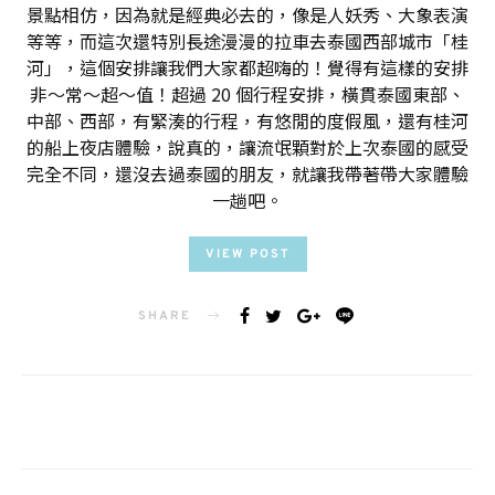
景點相仿，因為就是經典必去的，像是人妖秀、大象表演
等等，而這次還特別長途漫漫的拉車去泰國西部城市「桂
河」，這個安排讓我們大家都超嗨的！覺得有這樣的安排
非～常～超～值！超過 20 個行程安排，橫貫泰國東部、
中部、西部，有緊湊的行程，有悠閒的度假風，還有桂河
的船上夜店體驗，說真的，讓流氓顆對於上次泰國的感受
完全不同，還沒去過泰國的朋友，就讓我帶著帶大家體驗
一趟吧。
VIEW POST
SHARE