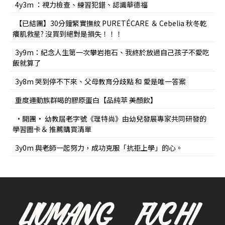
4y3m ：視力檢查、練習犯錯、認識華德福
【已結團】30分鐘緊實撫紋 PURETÉCARE ＆ Cebelia 秋冬乾
癢肌救星? 沒買到絕對是損失！！！
3y9m：紀念人生第一次攀岩抱石、我終於放過自己孩子不愛吃
飯就算了
3y8m 哭到停不下來、父母教育分歧點 和 愛是唯一答案
重度運動族群喝的膠原蛋白【品純萃 美顏飲】
•開團• 幼教屆老字號《理特尚》由幼兒發展專家共同研發的
學習圖卡＆ 推薦購買清單
3y0m 與老師一起努力，成功克服「抗拒上學」的心。