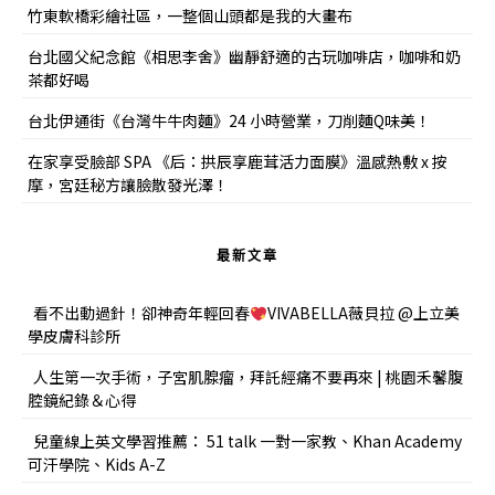
竹東軟橋彩繪社區，一整個山頭都是我的大畫布
台北國父紀念館《相思李舍》幽靜舒適的古玩咖啡店，咖啡和奶
茶都好喝
台北伊通街《台灣牛牛肉麵》24 小時營業，刀削麵Q味美！
在家享受臉部 SPA 《后：拱辰享鹿茸活力面膜》溫感熱敷 x 按
摩，宮廷秘方讓臉散發光澤！
最新文章
看不出動過針！卻神奇年輕回春
VIVABELLA薇貝拉 @上立美
學皮膚科診所
人生第一次手術，子宮肌腺瘤，拜託經痛不要再來 | 桃園禾馨腹
腔鏡紀錄＆心得
兒童線上英文學習推薦： 51 talk 一對一家教、Khan Academy
可汗學院、Kids A-Z