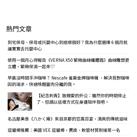
熱門文章
到宅保母、保母或托嬰中心到底哪個好？我為什麼選擇 6 個月就
讓寶寶去托嬰中心
使用一個月心得報告《VERNA X50 緊緻曲線纖體霜》曲線雕塑更
立體，緊緻保濕一起來♡
早晨沒時間手沖咖啡？ Nescafe 雀巢金牌咖啡機 ，解決我對咖啡
因的渴求，快速喚醒靈肉分離的我。
【紀念刺青】致親愛的外公：雖然你的時間停止
了，但請以這樣方式在身邊陪伴我吧。
名古屋美食《八かく庵》來自京都的豆腐百宴，清爽的傳統滋味
逗貓棒推薦：美國 VEE 逗貓棒，麂皮、軟管材質耐操第一名