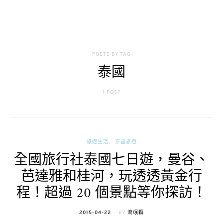
POSTS BY TAG
泰國
1 POST
旅遊生活
泰國旅遊
全國旅行社泰國七日遊，曼谷、
芭達雅和桂河，玩透透黃金行
程！超過 20 個景點等你探訪！
POSTED
2015-04-22
BY
流氓顆
ON