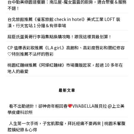
台中勤美綠園道餐廳：南瓜屋-魔女露露的廚房，適合聚餐＆服務
不錯！
台北旅館推薦《雀客旅館 check in hotel》美式工業 LOFT 裝
潢，行天宮站 1 分鐘＆有停車場
屈臣氏蛋黃哥行李箱集點換購攻略！跟我這樣買最划算！
CP 值爆表彩妝推薦《L.A girl.》高飽和、高彩度唇彩和腮紅修容
♡特別推薦不沾杯的唇彩
桃園紅麵線推薦《阿燁紅麵線》市場攤販起家，超過 10 多年在
地人的最愛
最新文章
看不出動過針！卻神奇年輕回春
VIVABELLA薇貝拉 @上立美
學皮膚科診所
人生第一次手術，子宮肌腺瘤，拜託經痛不要再來 | 桃園禾馨腹
腔鏡紀錄＆心得