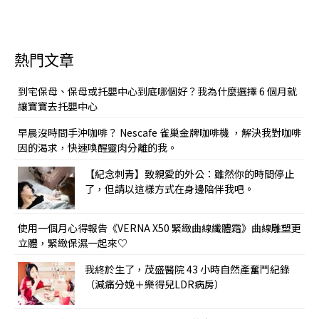
熱門文章
到宅保母、保母或托嬰中心到底哪個好？我為什麼選擇 6 個月就
讓寶寶去托嬰中心
早晨沒時間手沖咖啡？ Nescafe 雀巢金牌咖啡機 ，解決我對咖啡
因的渴求，快速喚醒靈肉分離的我。
【紀念刺青】致親愛的外公：雖然你的時間停止
了，但請以這樣方式在身邊陪伴我吧。
使用一個月心得報告《VERNA X50 緊緻曲線纖體霜》曲線雕塑更
立體，緊緻保濕一起來♡
我終於生了，茂盛醫院 43 小時自然產奮鬥紀錄
（減痛分娩＋樂得兒LDR病房）