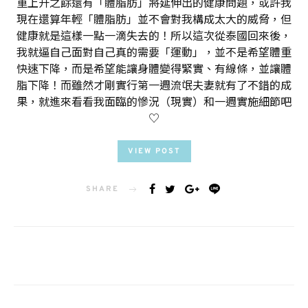
重上升之餘還有「體脂肪」將延伸出的健康問題，或許我
現在還算年輕「體脂肪」並不會對我構成太大的威脅，但
健康就是這樣一點一滴失去的！所以這次從泰國回來後，
我就逼自己面對自己真的需要「運動」，並不是希望體重
快速下降，而是希望能讓身體變得緊實、有線條，並讓體
脂下降！而雖然才剛實行第一週流氓夫妻就有了不錯的成
果，就進來看看我面臨的慘況（現實）和一週實施細節吧
♡
VIEW POST
SHARE