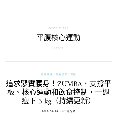
POSTS BY TAG
平腹核心運動
1 POST
瘦瘦瘦身
瘦身運動＆食譜
追求緊實腰身！ZUMBA、支撐平
板、核心運動和飲食控制，一週
瘦下 3 kg（持續更新）
POSTED
2015-04-24
BY
流氓顆
ON