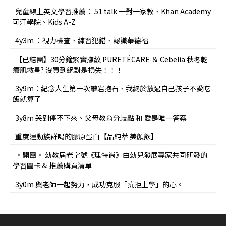
兒童線上英文學習推薦： 51 talk 一對一家教、Khan Academy
可汗學院、Kids A-Z
4y3m ：視力檢查、練習犯錯、認識華德福
【已結團】30分鐘緊實撫紋 PURETÉCARE ＆ Cebelia 秋冬乾
癢肌救星? 沒買到絕對是損失！！！
3y9m：紀念人生第一次攀岩抱石、我終於放過自己孩子不愛吃
飯就算了
3y8m 哭到停不下來、父母教育分歧點 和 愛是唯一答案
重度運動族群喝的膠原蛋白【品純萃 美顏飲】
•開團• 幼教屆老字號《理特尚》由幼兒發展專家共同研發的
學習圖卡＆ 推薦購買清單
3y0m 與老師一起努力，成功克服「抗拒上學」的心。