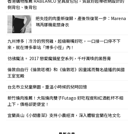
香港購物推薦 RABEANCO 全真皮包包，質感好超棒收納設計的
側背包、後背包
把失控的肉重新復歸，產後恢復第一步：Marena
瑪芮娜機能塑身衣
九州博多｜冷冷的努努雞，超級唰嘴好吃，一口接一口停不下
來，就在博多車站「博多小徑」內！
彷彿魔法。 2017 戀愛魔鏡星空系列，千呼萬喚的黑唇膏
倫敦自由行《倫敦塔橋》和《倫敦塔》因童謠而聲名遠播的英國
王室宮殿
台北市立兒童樂園，重溫小時候的兒時回憶
新竹燒肉推薦！大阪燒肉雙子Futago 好吃程度和紅酒乾杯不相
上下，價格卻更便宜！
宜蘭員山《小間書菜》支持小農經濟，深入體驗宜蘭在地文化