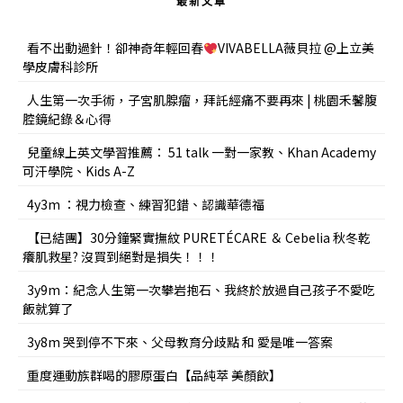
最新文章
看不出動過針！卻神奇年輕回春
VIVABELLA薇貝拉 @上立美
學皮膚科診所
人生第一次手術，子宮肌腺瘤，拜託經痛不要再來 | 桃園禾馨腹
腔鏡紀錄＆心得
兒童線上英文學習推薦： 51 talk 一對一家教、Khan Academy
可汗學院、Kids A-Z
4y3m ：視力檢查、練習犯錯、認識華德福
【已結團】30分鐘緊實撫紋 PURETÉCARE ＆ Cebelia 秋冬乾
癢肌救星? 沒買到絕對是損失！！！
3y9m：紀念人生第一次攀岩抱石、我終於放過自己孩子不愛吃
飯就算了
3y8m 哭到停不下來、父母教育分歧點 和 愛是唯一答案
重度運動族群喝的膠原蛋白【品純萃 美顏飲】