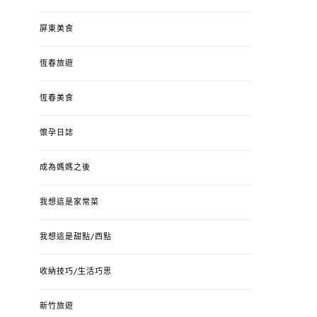
屏東美食
恆春旅遊
恆春美食
懷孕日誌
成為媽媽之後
我想這是家常菜
我想這是甜點/西點
收納技巧/生活巧思
新竹旅遊