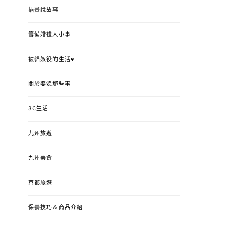
插畫說故事
籌備婚禮大小事
被貓奴役的生活♥
關於婆媳那些事
3C生活
九州旅遊
九州美食
京都旅遊
保養技巧＆商品介紹