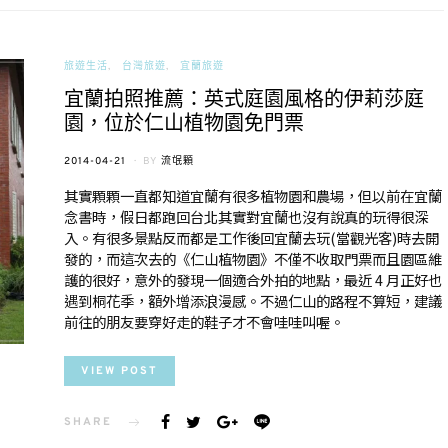
旅遊生活
台灣旅遊
宜蘭旅遊
宜蘭拍照推薦：英式庭園風格的伊莉莎庭
園，位於仁山植物園免門票
POSTED
2014-04-21
BY
流氓顆
ON
其實顆顆一直都知道宜蘭有很多植物園和農場，但以前在宜蘭
念書時，假日都跑回台北其實對宜蘭也沒有說真的玩得很深
入。有很多景點反而都是工作後回宜蘭去玩(當觀光客)時去開
發的，而這次去的《仁山植物園》不僅不收取門票而且園區維
護的很好，意外的發現一個適合外拍的地點，最近 4 月正好也
遇到桐花季，額外增添浪漫感。不過仁山的路程不算短，建議
前往的朋友要穿好走的鞋子才不會哇哇叫喔。
VIEW POST
SHARE