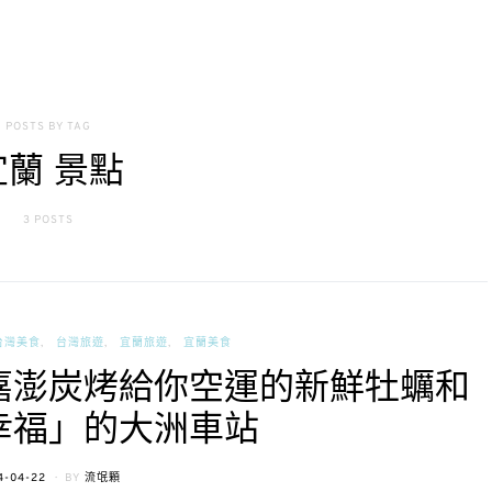
POSTS BY TAG
宜蘭 景點
3 POSTS
台灣美食
台灣旅遊
宜蘭旅遊
宜蘭美食
嘉澎炭烤給你空運的新鮮牡蠣和
幸福」的大洲車站
TED
4-04-22
BY
流氓顆