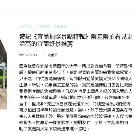
旅遊生活
台灣旅遊
宜蘭旅遊
遊記《宜蘭拍照景點特輯》隨走隨拍看見更
漂亮的宜蘭好景推薦
POSTED
2013-09-17
BY
流氓顆
ON
因為我曾在宜蘭念過四年的大學，所以對宜蘭有著一份特殊情
感，縱使已經畢業多年了，還是很喜歡宜蘭帶給我悠哉感覺。
只不過，自從雪隧開通後，每到假日宜蘭就變又擠又吵鬧讓人
生厭。所以，如果要去宜蘭的話，真的建議非假日去會比較感
受得到宜蘭的悠哉與美。FLOW 也是上個月才終於購入我的人
生中的第一台微單眼，邁向拍照之(不歸?)路，各方面都在學
習中，但我和S先生很喜歡邊玩邊拍照，特別整理出我們覺得
可以拍出很棒照片的宜蘭景點，當中，除了幾米廣場因為在市
中心人會比較多外，另外兩個景點由於地段較偏遠，人煙也會
較稀少。推薦給一樣喜歡拍照的朋友們，至於，拍起來如何
呢？就還請大家不嫌棄進來瞧一瞧吧。