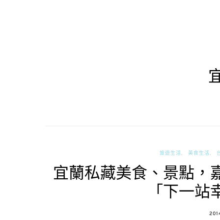
旅遊生活
美食生活
宜蘭私藏美食、景點，
「下一站
POS
201