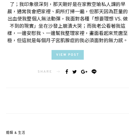
了；我印象很深刻，那天剛好是在家教空瑜私人課的早
晨，通常我會把家裡、廁所打掃一遍，但那天因為巨量的
出血使我整個人無法動彈，我面對各種「想要理想 VS. 做
不到的現實」坐在沙發上崩潰大哭；而我老公看著我這
樣，一邊安慰我、一邊幫我整理家裡，畫面看起來荒唐至
極，但這就是每個月子宮肌腺症的我必須面對的無力感。
VIEW POST
SHARE
婚姻 & 生活