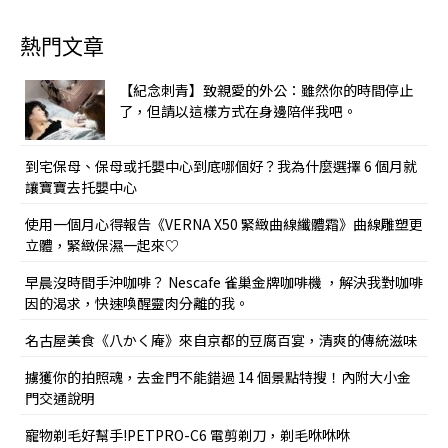
熱門文章
【紀念刺青】致親愛的外公：雖然你的時間停止
了，但請以這樣方式在身邊陪伴我吧。
到宅保母、保母或托嬰中心到底哪個好？我為什麼選擇 6 個月就
讓寶寶去托嬰中心
使用一個月心得報告《VERNA X50 緊緻曲線纖體霜》曲線雕塑更
立體，緊緻保濕一起來♡
早晨沒時間手沖咖啡？ Nescafe 雀巢金牌咖啡機 ，解決我對咖啡
因的渴求，快速喚醒靈肉分離的我。
名古屋美食《八かく庵》來自京都的豆腐百宴，清爽的傳統滋味
擄獲你的拍照魂，去金門不能錯過 14 個景點特搜！內附大小金
門交通說明
寵物剃毛好幫手!PETPRO-C6 電剪剃刀，剃毛咻咻咻