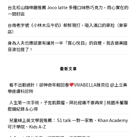
台北松山咖啡廳推薦 Joco latte 多種口味熱巧克力，用心實在的
一間好店
台南老字號《小林木瓜牛奶》新鮮現打，吸入滿口的果粒（東寧
店）
身為人夫也應該要有讓另一半「賞心悅目」的自覺，我去做美國
音波拉提了！
最新文章
看不出動過針！卻神奇年輕回春
VIVABELLA薇貝拉 @上立美
學皮膚科診所
人生第一次手術，子宮肌腺瘤，拜託經痛不要再來 | 桃園禾馨腹
腔鏡紀錄＆心得
兒童線上英文學習推薦： 51 talk 一對一家教、Khan Academy
可汗學院、Kids A-Z