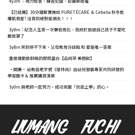
4y3m ：視力檢查、練習犯錯、認識華德福
【已結團】30分鐘緊實撫紋 PURETÉCARE ＆ Cebelia 秋冬乾
癢肌救星? 沒買到絕對是損失！！！
3y9m：紀念人生第一次攀岩抱石、我終於放過自己孩子不愛吃
飯就算了
3y8m 哭到停不下來、父母教育分歧點 和 愛是唯一答案
重度運動族群喝的膠原蛋白【品純萃 美顏飲】
•開團• 幼教屆老字號《理特尚》由幼兒發展專家共同研發的
學習圖卡＆ 推薦購買清單
3y0m 與老師一起努力，成功克服「抗拒上學」的心。