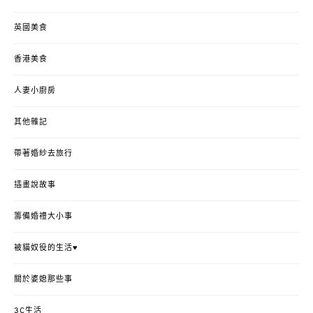
英國美食
香港美食
人妻小廚房
其他雜記
帶著婚紗去旅行
插畫說故事
籌備婚禮大小事
被貓奴役的生活♥
關於婆媳那些事
3C生活