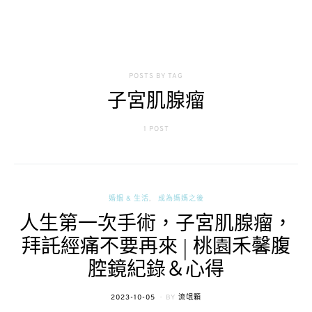
POSTS BY TAG
子宮肌腺瘤
1 POST
婚姻 & 生活
成為媽媽之後
人生第一次手術，子宮肌腺瘤，
拜託經痛不要再來 | 桃園禾馨腹
腔鏡紀錄＆心得
POSTED
2023-10-05
BY
流氓顆
ON