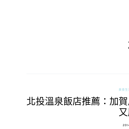
美食生
北投溫泉飯店推薦：加賀
又
POS
201