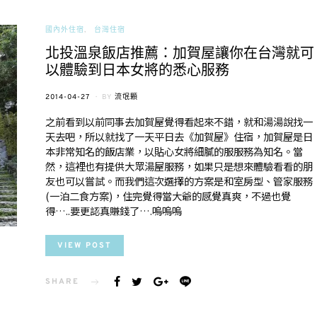
國內外住宿
台灣住宿
北投溫泉飯店推薦：加賀屋讓你在台灣就可
以體驗到日本女將的悉心服務
POSTED
2014-04-27
BY
流氓顆
ON
之前看到以前同事去加賀屋覺得看起來不錯，就和湯湯說找一
天去吧，所以就找了一天平日去《加賀屋》住宿，加賀屋是日
本非常知名的飯店業，以貼心女將細膩的服服務為知名。當
然，這裡也有提供大眾湯屋服務，如果只是想來體驗看看的朋
友也可以嘗試。而我們這次選擇的方案是和室房型、管家服務
(一泊二食方案)，住完覺得當大爺的感覺真爽，不過也覺
得…..要更認真賺錢了….嗚嗚嗚
VIEW POST
SHARE