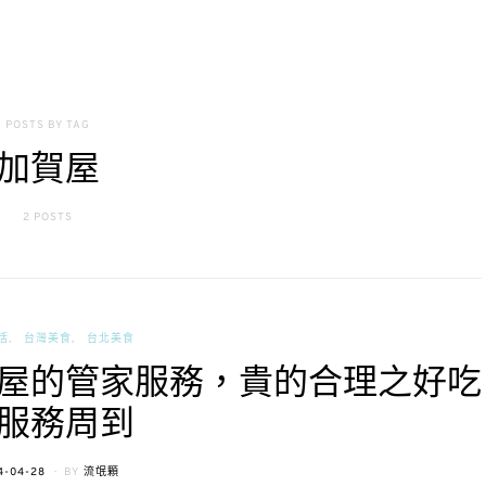
POSTS BY TAG
加賀屋
2 POSTS
活
台灣美食
台北美食
屋的管家服務，貴的合理之好吃
服務周到
TED
4-04-28
BY
流氓顆