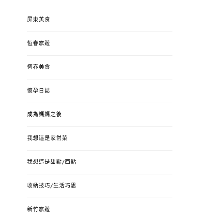
屏東美食
恆春旅遊
恆春美食
懷孕日誌
成為媽媽之後
我想這是家常菜
我想這是甜點/西點
收納技巧/生活巧思
新竹旅遊