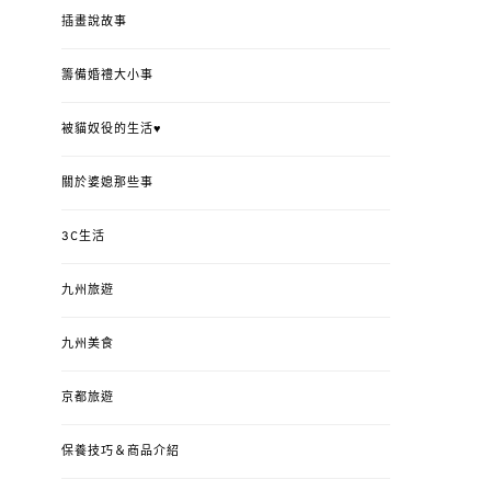
插畫說故事
籌備婚禮大小事
被貓奴役的生活♥
關於婆媳那些事
3C生活
九州旅遊
九州美食
京都旅遊
保養技巧＆商品介紹