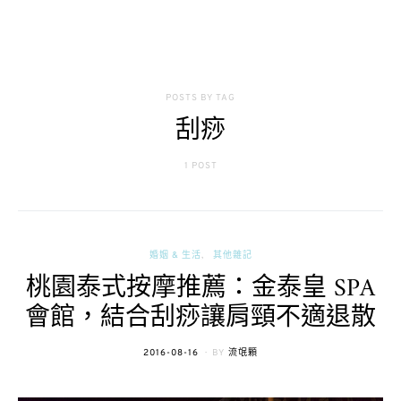
POSTS BY TAG
刮痧
1 POST
婚姻 & 生活
其他雜記
桃園泰式按摩推薦：金泰皇 SPA
會館，結合刮痧讓肩頸不適退散
POSTED
2016-08-16
BY
流氓顆
ON