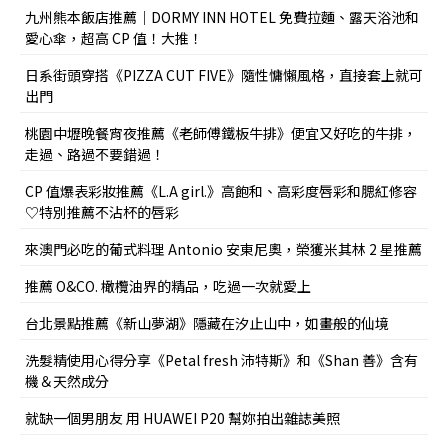
九州熊本飯店推薦｜DORMY INN HOTEL 免費拉麵、露天浴池和
愛心傘，超高 CP 值！大推！
日系街頭穿搭《PIZZA CUT FIVE》隨性慵懶風格，直接套上就可
出門
桃園中壢晚餐宵夜推薦《老師傅鐵板牛排》便宜又好吃的牛排，
走過、路過不要錯過！
CP 值爆表彩妝推薦《L.A girl.》高飽和、高彩度唇彩和腮紅修容
♡特別推薦不沾杯的唇彩
來澳門必吃的葡式料理 Antonio 安東尼奧，榮獲米其林 2 星推薦
推薦 O&CO. 橄欖油界的精品，吃過一次就愛上
台北景點推薦《新山夢湖》隱藏在汐止山中，如畫般的仙境
洗髮精使用心得分享《Petal fresh 沛特斯》和《Shan 善》含有
機＆天然成分
就缺一個男朋友 用 HUAWEI P20 幫妳拍出雜誌美照