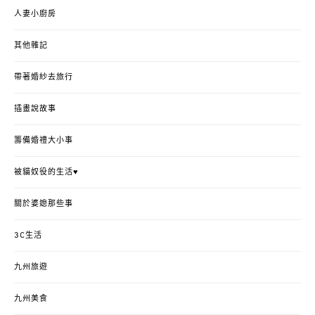
人妻小廚房
其他雜記
帶著婚紗去旅行
插畫說故事
籌備婚禮大小事
被貓奴役的生活♥
關於婆媳那些事
3C生活
九州旅遊
九州美食