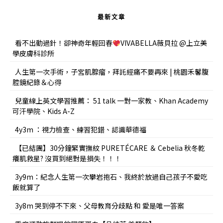
最新文章
看不出動過針！卻神奇年輕回春
VIVABELLA薇貝拉 @上立美
學皮膚科診所
人生第一次手術，子宮肌腺瘤，拜託經痛不要再來 | 桃園禾馨腹
腔鏡紀錄＆心得
兒童線上英文學習推薦： 51 talk 一對一家教、Khan Academy
可汗學院、Kids A-Z
4y3m ：視力檢查、練習犯錯、認識華德福
【已結團】30分鐘緊實撫紋 PURETÉCARE ＆ Cebelia 秋冬乾
癢肌救星? 沒買到絕對是損失！！！
3y9m：紀念人生第一次攀岩抱石、我終於放過自己孩子不愛吃
飯就算了
3y8m 哭到停不下來、父母教育分歧點 和 愛是唯一答案