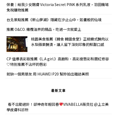
保養｜給我少女嫩膚 Victoria Secret PINK 系列乳液，羽田機場
免稅購物推薦
台北景點推薦《新山夢湖》隱藏在汐止山中，如畫般的仙境
推薦 O&CO. 橄欖油界的精品，吃過一次就愛上
桃園美食推薦《韓舍 韓國食堂》正統韓式醃肉以
水梨蘋果醃漬，讓人留下深刻印象的鮮甜口感
CP 值爆表彩妝推薦《L.A girl.》高飽和、高彩度唇彩和腮紅修容
♡特別推薦不沾杯的唇彩
就缺一個男朋友 用 HUAWEI P20 幫妳拍出雜誌美照
最新文章
看不出動過針！卻神奇年輕回春
VIVABELLA薇貝拉 @上立美
學皮膚科診所