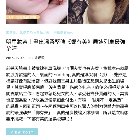
愛漂亮
化妝技巧＆商品介紹
明星妝容系列
明星妝容｜畫出溫柔堅強《鄭有美》屍速列車最強
孕婦
POSTED
2016-09-16
BY
流氓顆
ON
前幾天臉書上被屍速列車洗版，流氓夫妻也有去看，像我本來就屬
於淚腺發達的人，後面的 Endding 真的是爆哭啊（淚），雖然這
樣講好像有點爆雷，但對我而言男主角最後回想到女兒出生的場
景，其實呼應著南韓“沒有背景”階級的無奈，縱使必須把所有時
間貢獻給工作，看起來忽略兒女的人、承受著許多責難的人，其實
也是因為愛，所以為這個家如此付出，有種 “眼見不一定為憑”
的感覺。回到正題～在屍速列車中可以以驚人的耐力與體力跑贏喪
屍的最強孕婦「鄭有美」，真的是演技讓人爆棚啊！所以這次就想
要來挑戰一下鄭有美的溫柔妝容啦！
VIEW POST