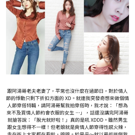
跟阿湯哥老夫老妻了，平常也沒什麼在過節日，對於情人
節的悸動只剩下折扣方面的 XD。就連我突發奇想來做個情
人節穿搭特輯，請阿湯哥幫我拍穿搭時，我才說：「想為
來不及買情人節約會衣服的女生 …」，話還沒講完阿湯哥
就搶答說：「脫光就好啦！」真的是吼 XDDD。雖然男生
跟女生想得不一樣！但老娘就是爽情人節穿得性感火辣，
走在街上大家都在看啦，哼哼。於是乎～就以最近迷倒我