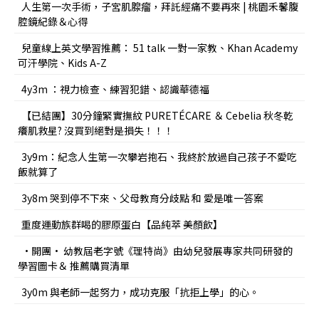
人生第一次手術，子宮肌腺瘤，拜託經痛不要再來 | 桃園禾馨腹
腔鏡紀錄＆心得
兒童線上英文學習推薦： 51 talk 一對一家教、Khan Academy
可汗學院、Kids A-Z
4y3m ：視力檢查、練習犯錯、認識華德福
【已結團】30分鐘緊實撫紋 PURETÉCARE ＆ Cebelia 秋冬乾
癢肌救星? 沒買到絕對是損失！！！
3y9m：紀念人生第一次攀岩抱石、我終於放過自己孩子不愛吃
飯就算了
3y8m 哭到停不下來、父母教育分歧點 和 愛是唯一答案
重度運動族群喝的膠原蛋白【品純萃 美顏飲】
•開團• 幼教屆老字號《理特尚》由幼兒發展專家共同研發的
學習圖卡＆ 推薦購買清單
3y0m 與老師一起努力，成功克服「抗拒上學」的心。