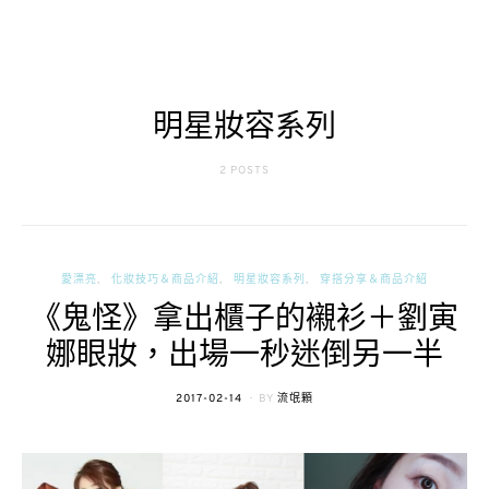
明星妝容系列
2 POSTS
愛漂亮
化妝技巧＆商品介紹
明星妝容系列
穿搭分享＆商品介紹
《鬼怪》拿出櫃子的襯衫＋劉寅
娜眼妝，出場一秒迷倒另一半
POSTED
2017-02-14
BY
流氓顆
ON