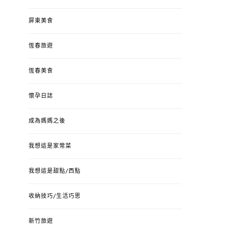
屏東美食
恆春旅遊
恆春美食
懷孕日誌
成為媽媽之後
我想這是家常菜
我想這是甜點/西點
收納技巧/生活巧思
新竹旅遊