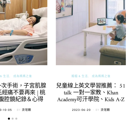
& 生活
成為媽媽之後
婚姻 & 生活
成為媽媽之後
一次手術，子宮肌腺
兒童線上英文學習推薦： 51
經痛不要再來 | 桃
talk 一對一家教、Khan
腹腔鏡紀錄＆心得
Academy可汗學院、Kids A-Z
TED
POSTED
3-10-05
BY
流氓顆
2023-06-20
BY
流氓顆
ON