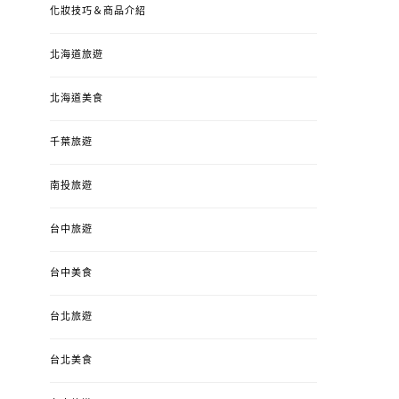
化妝技巧＆商品介紹
北海道旅遊
北海道美食
千葉旅遊
南投旅遊
台中旅遊
婚姻 & 生活
成為媽媽之後
婚姻 & 生活
成
4y3m ：視力檢查、練習犯
【已結團】30
台中美食
錯、認識華德福
PURETÉCARE ＆ 
冬乾癢肌救星?
台北旅遊
POSTED
2023-04-12
BY
流氓顆
是損失！
ON
台北美食
POSTED
2022-12-05
B
ON