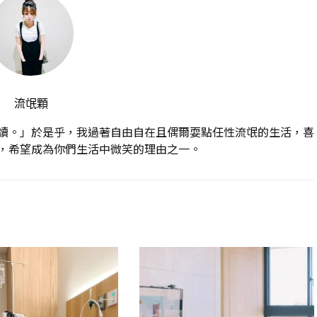
流氓顆
讀。」於是乎，我過著自由自在且偶爾耍點任性流氓的生活，喜
，希望成為你們生活中微笑的理由之一。