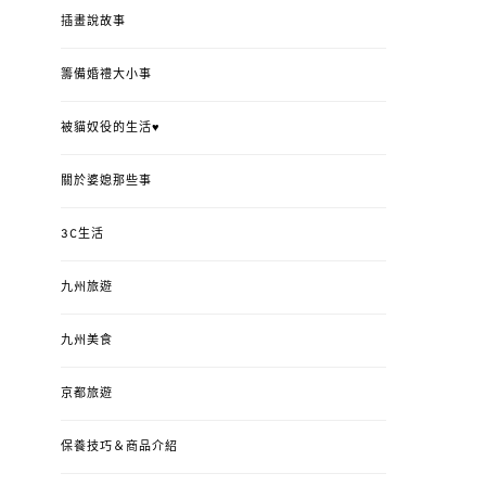
插畫說故事
籌備婚禮大小事
被貓奴役的生活♥
關於婆媳那些事
3C生活
九州旅遊
九州美食
京都旅遊
保養技巧＆商品介紹