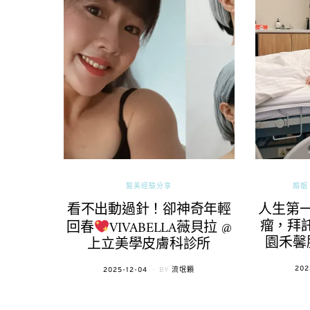
醫美經驗分享
婚姻 
看不出動過針！卻神奇年輕
人生第
瘤，拜託
回春
VIVABELLA薇貝拉 @
園禾馨
上立美學皮膚科診所
POS
202
POSTED
2025-12-04
BY
流氓顆
ON
ON