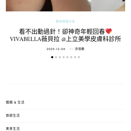
醫美經驗分享
看不出動過針！卻神奇年輕回春
VIVABELLA薇貝拉 @上立美學皮膚科診所
POSTED
2025-12-04
BY
流氓顆
ON
婚姻 & 生活
旅遊生活
美食生活