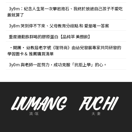
3y9m：紀念人生第一次攀岩抱石、我終於放過自己孩子不愛吃
飯就算了
3y8m 哭到停不下來、父母教育分歧點 和 愛是唯一答案
重度運動族群喝的膠原蛋白【品純萃 美顏飲】
•開團• 幼教屆老字號《理特尚》由幼兒發展專家共同研發的
學習圖卡＆ 推薦購買清單
3y0m 與老師一起努力，成功克服「抗拒上學」的心。