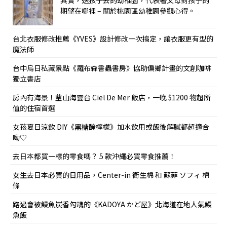
其實，送孩子去的幼稚園，代表著父母對孩子的
期望在哪裡 – 關於桃園區幼稚園參觀心得。
台北衣服修改推薦《YVES》設計修改一次搞定，讓衣服更有型的
魔法師
台中烏日私藏景點《羅布森書蟲書房》協助偏鄉計畫的文創咖啡
獨立書店
房內有海景！釜山海雲台 Ciel De Mer 飯店，一晚 $1200 物超所
值的住宿首選
女孩夏日涼飲 DIY《黑糖醃檸檬》加水飲用或飯後解膩都超適合
呦♡
去日本都買一樣的零食嗎？ 5 款沖繩必買零食推薦！
女生去日本必買的日用品，Center-in 衛生棉 和 蘇菲 ソフィ 棉
條
路過會被鰻魚炭香勾魂的《KADOYA かど屋》北海道在地人氣鰻
魚飯