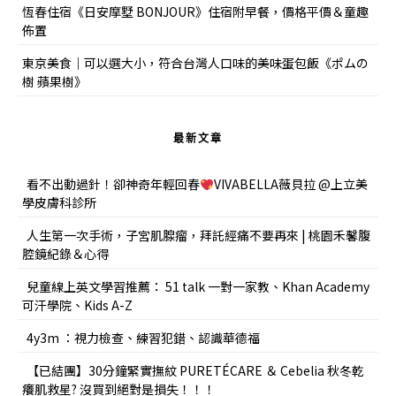
恆春住宿《日安摩墅 BONJOUR》住宿附早餐，價格平價＆童趣
佈置
東京美食｜可以選大小，符合台灣人口味的美味蛋包飯《ポムの
樹 蘋果樹》
最新文章
看不出動過針！卻神奇年輕回春
VIVABELLA薇貝拉 @上立美
學皮膚科診所
人生第一次手術，子宮肌腺瘤，拜託經痛不要再來 | 桃園禾馨腹
腔鏡紀錄＆心得
兒童線上英文學習推薦： 51 talk 一對一家教、Khan Academy
可汗學院、Kids A-Z
4y3m ：視力檢查、練習犯錯、認識華德福
【已結團】30分鐘緊實撫紋 PURETÉCARE ＆ Cebelia 秋冬乾
癢肌救星? 沒買到絕對是損失！！！