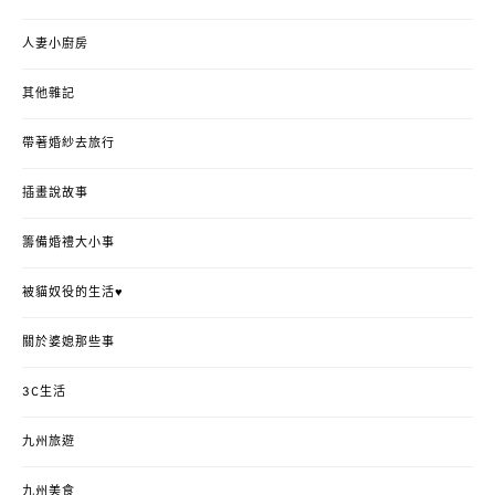
人妻小廚房
其他雜記
帶著婚紗去旅行
插畫說故事
籌備婚禮大小事
被貓奴役的生活♥
關於婆媳那些事
3C生活
九州旅遊
九州美食