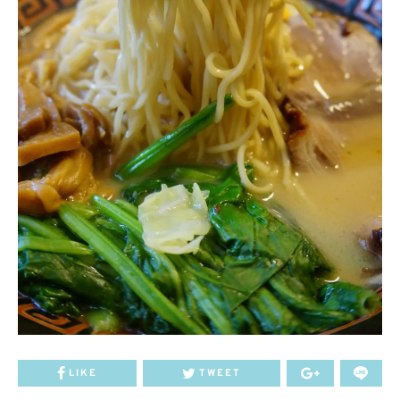
LIKE
TWEET