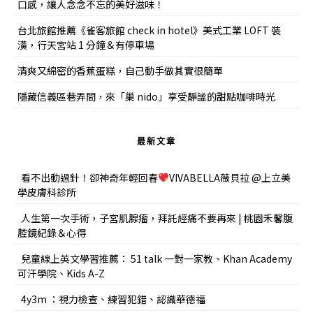
口感，讓人念念不忘的美好滋味！
台北旅館推薦《雀客旅館 check in hotel》美式工業 LOFT 裝
潢，行天宮站 1 分鐘＆有停車場
清爽又綿密的香蕉蛋糕，自己動手做其實很簡單
隱藏信義區巷弄間，來「巢 nido」享受靜謐的甜點咖啡時光
最新文章
看不出動過針！卻神奇年輕回春
VIVABELLA薇貝拉 @上立美
學皮膚科診所
人生第一次手術，子宮肌腺瘤，拜託經痛不要再來 | 桃園禾馨腹
腔鏡紀錄＆心得
兒童線上英文學習推薦： 51 talk 一對一家教、Khan Academy
可汗學院、Kids A-Z
4y3m ：視力檢查、練習犯錯、認識華德福