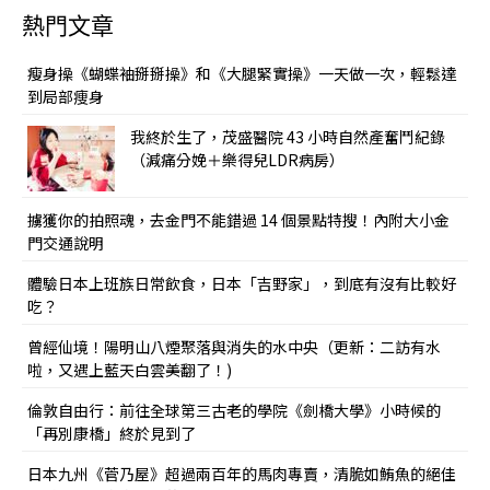
熱門文章
瘦身操《蝴蝶袖掰掰操》和《大腿緊實操》一天做一次，輕鬆達
到局部痩身
我終於生了，茂盛醫院 43 小時自然產奮鬥紀錄
（減痛分娩＋樂得兒LDR病房）
擄獲你的拍照魂，去金門不能錯過 14 個景點特搜！內附大小金
門交通說明
體驗日本上班族日常飲食，日本「吉野家」，到底有沒有比較好
吃？
曾經仙境！陽明山八煙聚落與消失的水中央（更新：二訪有水
啦，又遇上藍天白雲美翻了！)
倫敦自由行：前往全球第三古老的學院《劍橋大學》小時候的
「再別康橋」終於見到了
日本九州《菅乃屋》超過兩百年的馬肉專賣，清脆如鮪魚的絕佳