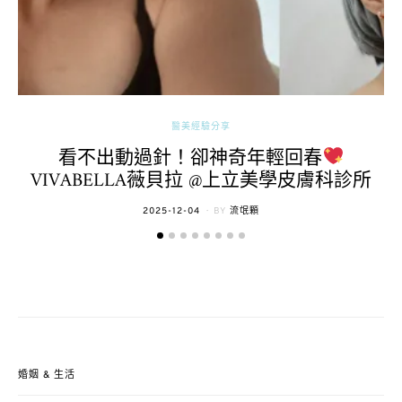
醫美經驗分享
看不出動過針！卻神奇年輕回春
VIVABELLA薇貝拉 @上立美學皮膚科診所
POSTED
2025-12-04
BY
流氓顆
ON
婚姻 & 生活