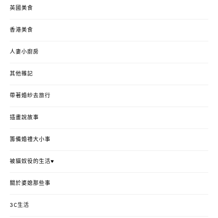
英國美食
香港美食
人妻小廚房
其他雜記
帶著婚紗去旅行
插畫說故事
籌備婚禮大小事
被貓奴役的生活♥
關於婆媳那些事
3C生活