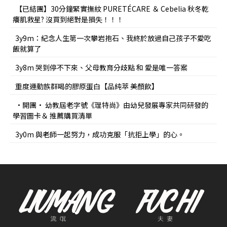
【已結團】30分鐘緊實撫紋 PURETÉCARE ＆ Cebelia 秋冬乾
癢肌救星? 沒買到絕對是損失！！！
3y9m：紀念人生第一次攀岩抱石、我終於放過自己孩子不愛吃
飯就算了
3y8m 哭到停不下來、父母教育分歧點 和 愛是唯一答案
重度運動族群喝的膠原蛋白【品純萃 美顏飲】
•開團• 幼教屆老字號《理特尚》由幼兒發展專家共同研發的
學習圖卡＆ 推薦購買清單
3y0m 與老師一起努力，成功克服「抗拒上學」的心。