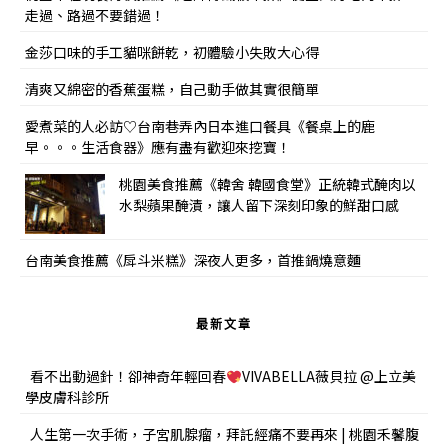
走過、路過不要錯過！
金莎口味的手工貓咪餅乾，初體驗小失敗大心得
清爽又綿密的香蕉蛋糕，自己動手做其實很簡單
愛煮菜的人必訪♡台南巷弄內日本進口餐具《餐桌上的鹿
早。。。生活食器》應有盡有歡迎來挖寶！
桃園美食推薦《韓舍 韓國食堂》正統韓式醃肉以
水梨蘋果醃漬，讓人留下深刻印象的鮮甜口感
台南美食推薦《戽斗米糕》深夜人更多，首推鍋燒意麵
最新文章
看不出動過針！卻神奇年輕回春
VIVABELLA薇貝拉 @上立美
學皮膚科診所
人生第一次手術，子宮肌腺瘤，拜託經痛不要再來 | 桃園禾馨腹