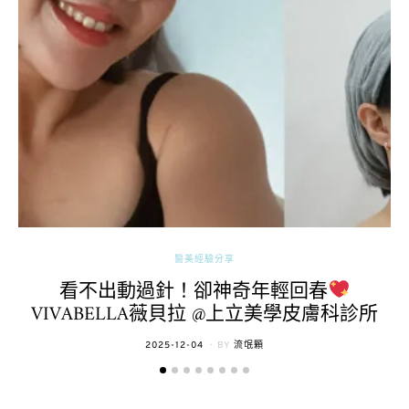
醫美經驗分享
看不出動過針！卻神奇年輕回春
VIVABELLA薇貝拉 @上立美學皮膚科診所
POSTED
2025-12-04
BY
流氓顆
ON