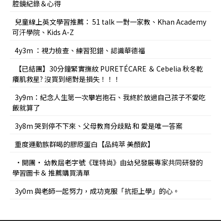
腔鏡紀錄＆心得
兒童線上英文學習推薦： 51 talk 一對一家教、Khan Academy
可汗學院、Kids A-Z
4y3m ：視力檢查、練習犯錯、認識華德福
【已結團】30分鐘緊實撫紋 PURETÉCARE ＆ Cebelia 秋冬乾
癢肌救星? 沒買到絕對是損失！！！
3y9m：紀念人生第一次攀岩抱石、我終於放過自己孩子不愛吃
飯就算了
3y8m 哭到停不下來、父母教育分歧點 和 愛是唯一答案
重度運動族群喝的膠原蛋白【品純萃 美顏飲】
•開團• 幼教屆老字號《理特尚》由幼兒發展專家共同研發的
學習圖卡＆ 推薦購買清單
3y0m 與老師一起努力，成功克服「抗拒上學」的心。