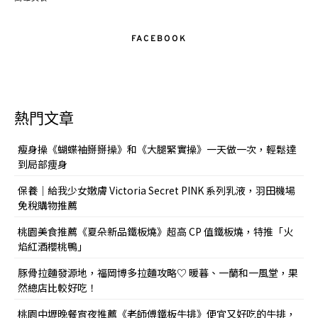
FACEBOOK
熱門文章
瘦身操《蝴蝶袖掰掰操》和《大腿緊實操》一天做一次，輕鬆達
到局部痩身
保養｜給我少女嫩膚 Victoria Secret PINK 系列乳液，羽田機場
免稅購物推薦
桃園美食推薦《夏朵新品鐵板燒》超高 CP 值鐵板燒，特推「火
焰紅酒櫻桃鴨」
豚骨拉麵發源地，福岡博多拉麵攻略♡ 暖暮、一蘭和一風堂，果
然總店比較好吃！
桃園中壢晚餐宵夜推薦《老師傅鐵板牛排》便宜又好吃的牛排，