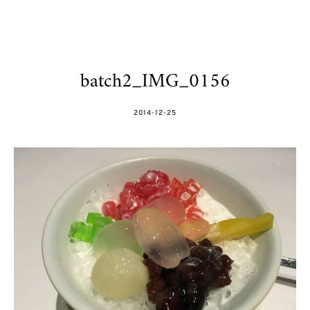
batch2_IMG_0156
POSTED
2014-12-25
ON