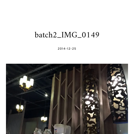
batch2_IMG_0149
POSTED
2014-12-25
ON