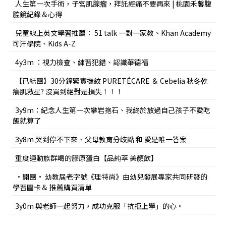
人生第一次手術，子宮肌腺瘤，拜託經痛不要再來 | 桃園禾馨腹
腔鏡紀錄＆心得
兒童線上英文學習推薦： 51 talk 一對一家教、Khan Academy
可汗學院、Kids A-Z
4y3m ：視力檢查、練習犯錯、認識華德福
【已結團】30分鐘緊實撫紋 PURETÉCARE ＆ Cebelia 秋冬乾
癢肌救星? 沒買到絕對是損失！！！
3y9m：紀念人生第一次攀岩抱石、我終於放過自己孩子不愛吃
飯就算了
3y8m 哭到停不下來、父母教育分歧點 和 愛是唯一答案
重度運動族群喝的膠原蛋白【品純萃 美顏飲】
•開團• 幼教屆老字號《理特尚》由幼兒發展專家共同研發的
學習圖卡＆ 推薦購買清單
3y0m 與老師一起努力，成功克服「抗拒上學」的心。