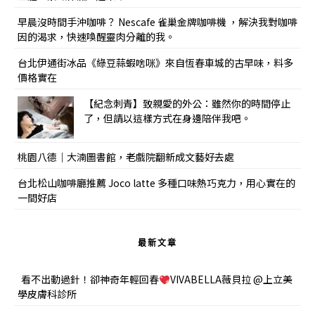
早晨沒時間手沖咖啡？ Nescafe 雀巢金牌咖啡機 ，解決我對咖啡
因的渴求，快速喚醒靈肉分離的我。
台北伊通街冰品《綠豆蒜蝦啥咪》來自恆春車城的古早味，料多
價格實在
【紀念刺青】致親愛的外公：雖然你的時間停止
了，但請以這樣方式在身邊陪伴我吧。
桃園八德｜大湳圖書館，老戲院翻新成文藝好去處
台北松山咖啡廳推薦 Joco latte 多種口味熱巧克力，用心實在的
一間好店
最新文章
看不出動過針！卻神奇年輕回春
VIVABELLA薇貝拉 @上立美
學皮膚科診所