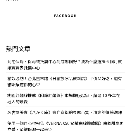
FACEBOOK
熱門文章
到宅保母、保母或托嬰中心到底哪個好？我為什麼選擇 6 個月就
讓寶寶去托嬰中心
貓奴必訪！台北吉林路《日貓族冰品飲料店》平價又好吃，還有
貓咪療癒你的心♡
桃園紅麵線推薦《阿燁紅麵線》市場攤販起家，超過 10 多年在
地人的最愛
名古屋美食《八かく庵》來自京都的豆腐百宴，清爽的傳統滋味
使用一個月心得報告《VERNA X50 緊緻曲線纖體霜》曲線雕塑更
立體，緊緻保濕一起來♡