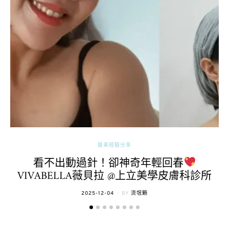
醫美經驗分享
看不出動過針！卻神奇年輕回春
VIVABELLA薇貝拉 @上立美學皮膚科診所
POSTED
2025-12-04
BY
流氓顆
ON