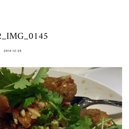
h2_IMG_0145
POSTED
2014-12-25
ON