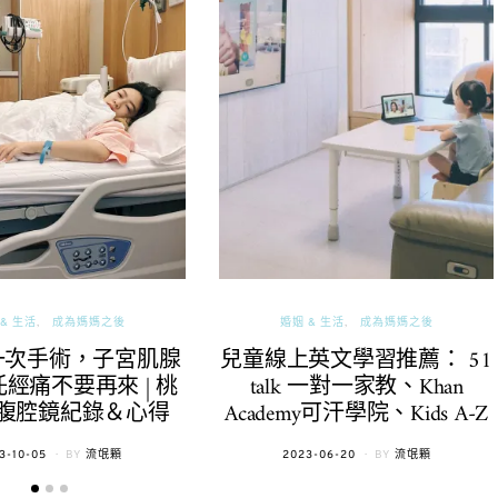
& 生活
成為媽媽之後
婚姻 & 生活
成為媽媽之後
一次手術，子宮肌腺
兒童線上英文學習推薦： 51
經痛不要再來 | 桃
talk 一對一家教、Khan
腹腔鏡紀錄＆心得
Academy可汗學院、Kids A-Z
TED
POSTED
3-10-05
BY
流氓顆
2023-06-20
BY
流氓顆
ON