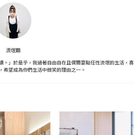
流氓顆
讀。」於是乎，我過著自由自在且偶爾耍點任性流氓的生活，喜
，希望成為你們生活中微笑的理由之一。