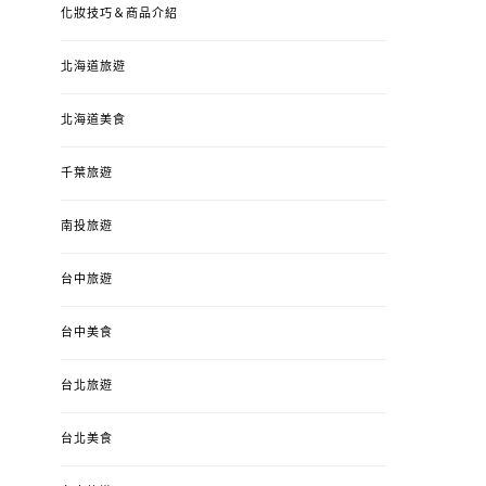
化妝技巧＆商品介紹
北海道旅遊
北海道美食
千葉旅遊
南投旅遊
台中旅遊
婚姻 & 生活
成為媽媽之後
婚姻 & 生活
成
台中美食
4y3m ：視力檢查、練習犯
【已結團】30
錯、認識華德福
PURETÉCARE ＆ 
台北旅遊
冬乾癢肌救星?
POSTED
2023-04-12
BY
流氓顆
是損失！
ON
台北美食
POSTED
2022-12-05
B
ON