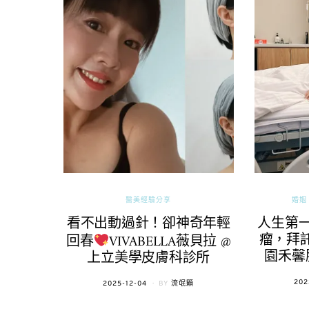
醫美經驗分享
婚姻 
看不出動過針！卻神奇年輕
人生第
瘤，拜託
回春
VIVABELLA薇貝拉 @
園禾馨
上立美學皮膚科診所
POS
202
POSTED
2025-12-04
BY
流氓顆
ON
ON