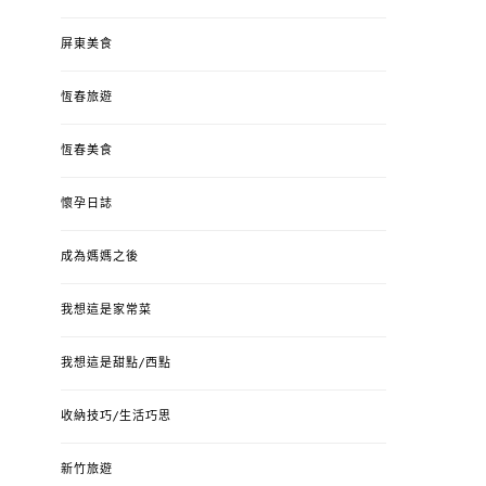
屏東美食
恆春旅遊
恆春美食
懷孕日誌
成為媽媽之後
我想這是家常菜
我想這是甜點/西點
收納技巧/生活巧思
新竹旅遊