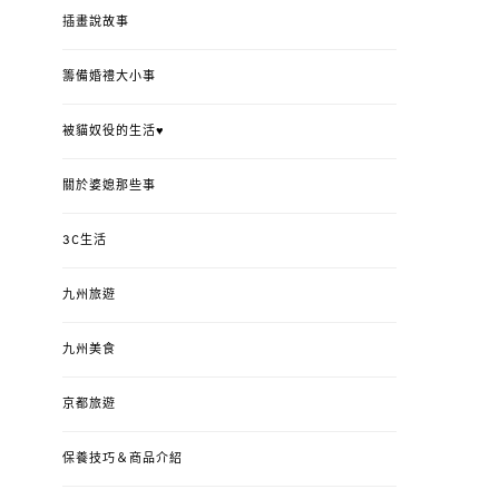
插畫說故事
籌備婚禮大小事
被貓奴役的生活♥
關於婆媳那些事
3C生活
九州旅遊
九州美食
京都旅遊
保養技巧＆商品介紹