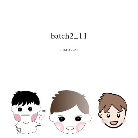
batch2_11
POSTED
2014-12-23
ON