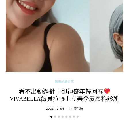
醫美經驗分享
看不出動過針！卻神奇年輕回春
VIVABELLA薇貝拉 @上立美學皮膚科診所
POSTED
2025-12-04
BY
流氓顆
ON