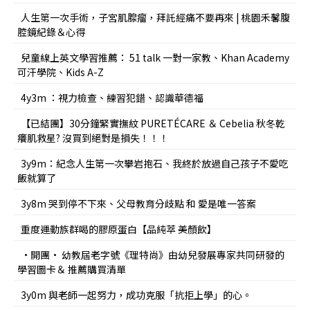
人生第一次手術，子宮肌腺瘤，拜託經痛不要再來 | 桃園禾馨腹
腔鏡紀錄＆心得
兒童線上英文學習推薦： 51 talk 一對一家教、Khan Academy
可汗學院、Kids A-Z
4y3m ：視力檢查、練習犯錯、認識華德福
【已結團】30分鐘緊實撫紋 PURETÉCARE ＆ Cebelia 秋冬乾
癢肌救星? 沒買到絕對是損失！！！
3y9m：紀念人生第一次攀岩抱石、我終於放過自己孩子不愛吃
飯就算了
3y8m 哭到停不下來、父母教育分歧點 和 愛是唯一答案
重度運動族群喝的膠原蛋白【品純萃 美顏飲】
•開團• 幼教屆老字號《理特尚》由幼兒發展專家共同研發的
學習圖卡＆ 推薦購買清單
3y0m 與老師一起努力，成功克服「抗拒上學」的心。