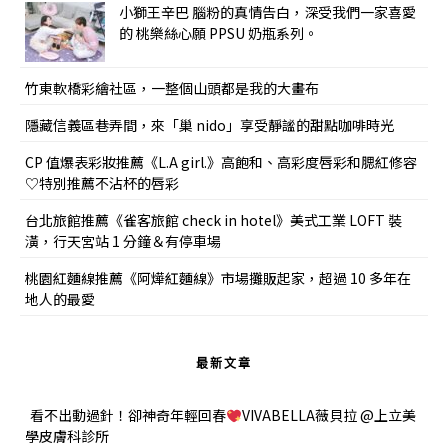
小獅王辛巴 腦粉的真情告白，深受我們一家喜愛
的 桃樂絲心願 PPSU 奶瓶系列。
竹東軟橋彩繪社區，一整個山頭都是我的大畫布
隱藏信義區巷弄間，來「巢 nido」享受靜謐的甜點咖啡時光
CP 值爆表彩妝推薦《L.A girl.》高飽和、高彩度唇彩和腮紅修容
♡特別推薦不沾杯的唇彩
台北旅館推薦《雀客旅館 check in hotel》美式工業 LOFT 裝
潢，行天宮站 1 分鐘＆有停車場
桃園紅麵線推薦《阿燁紅麵線》市場攤販起家，超過 10 多年在
地人的最愛
最新文章
看不出動過針！卻神奇年輕回春
VIVABELLA薇貝拉 @上立美
學皮膚科診所