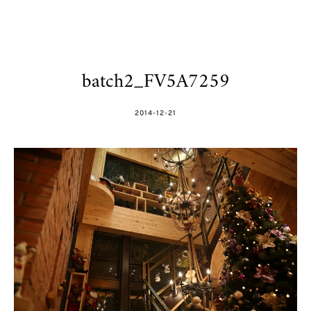
batch2_FV5A7259
POSTED
2014-12-21
ON