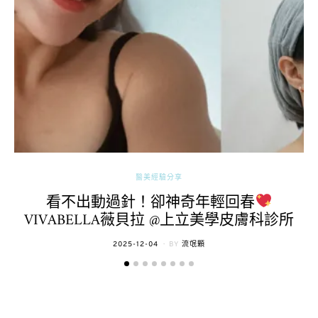
醫美經驗分享
看不出動過針！卻神奇年輕回春
VIVABELLA薇貝拉 @上立美學皮膚科診所
POSTED
2025-12-04
BY
流氓顆
ON