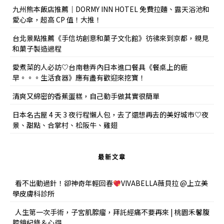
九州熊本飯店推薦｜DORMY INN HOTEL 免費拉麵、露天浴池和
愛心傘，超高 CP 值！大推！
台北景點推薦《手信坊創意和菓子文化館》彷彿來到京都，親見
和菓子製造過程
愛煮菜的人必訪♡台南巷弄內日本進口餐具《餐桌上的鹿
早。。。生活食器》應有盡有歡迎來挖寶！
清爽又綿密的香蕉蛋糕，自己動手做其實很簡單
日本名古屋 4 天 3 夜行程懶人包，去了還想再去的美好城市♡夜
景、甜點、合掌村、松阪牛、雞翅
最新文章
看不出動過針！卻神奇年輕回春
VIVABELLA薇貝拉 @上立美
學皮膚科診所
人生第一次手術，子宮肌腺瘤，拜託經痛不要再來 | 桃園禾馨腹
腔鏡紀錄＆心得