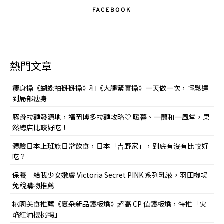
FACEBOOK
熱門文章
瘦身操《蝴蝶袖掰掰操》和《大腿緊實操》一天做一次，輕鬆達
到局部痩身
豚骨拉麵發源地，福岡博多拉麵攻略♡ 暖暮、一蘭和一風堂，果
然總店比較好吃！
體驗日本上班族日常飲食，日本「吉野家」，到底有沒有比較好
吃？
保養｜給我少女嫩膚 Victoria Secret PINK 系列乳液，羽田機場
免稅購物推薦
桃園美食推薦《夏朵新品鐵板燒》超高 CP 值鐵板燒，特推「火
焰紅酒櫻桃鴨」