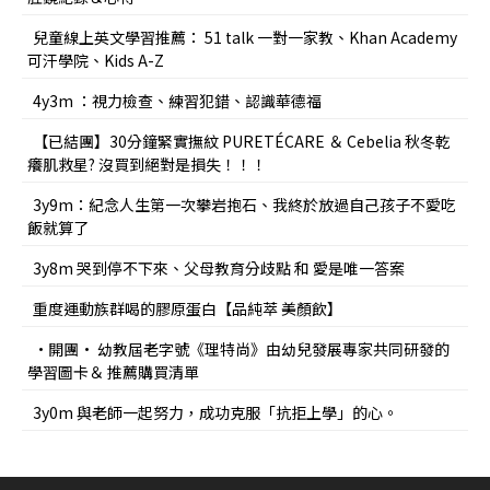
兒童線上英文學習推薦： 51 talk 一對一家教、Khan Academy
可汗學院、Kids A-Z
4y3m ：視力檢查、練習犯錯、認識華德福
【已結團】30分鐘緊實撫紋 PURETÉCARE ＆ Cebelia 秋冬乾
癢肌救星? 沒買到絕對是損失！！！
3y9m：紀念人生第一次攀岩抱石、我終於放過自己孩子不愛吃
飯就算了
3y8m 哭到停不下來、父母教育分歧點 和 愛是唯一答案
重度運動族群喝的膠原蛋白【品純萃 美顏飲】
•開團• 幼教屆老字號《理特尚》由幼兒發展專家共同研發的
學習圖卡＆ 推薦購買清單
3y0m 與老師一起努力，成功克服「抗拒上學」的心。