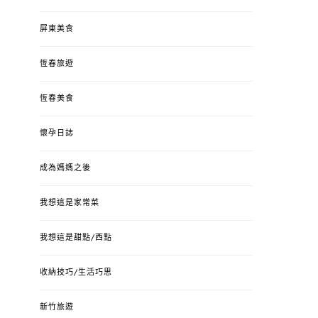
屏東美食
恆春旅遊
恆春美食
懷孕日誌
成為媽媽之後
我想這是家常菜
我想這是甜點/西點
收納技巧/生活巧思
新竹旅遊