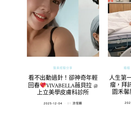
醫美經驗分享
婚姻 
看不出動過針！卻神奇年輕
人生第
瘤，拜託
回春
VIVABELLA薇貝拉 @
園禾馨
上立美學皮膚科診所
POS
202
POSTED
2025-12-04
BY
流氓顆
ON
ON