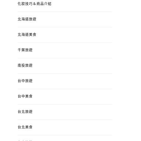
化妝技巧＆商品介紹
北海道旅遊
北海道美食
千葉旅遊
南投旅遊
婚姻 & 生活
成為媽媽之後
婚姻 & 生活
成
台中旅遊
4y3m ：視力檢查、練習犯
【已結團】30
錯、認識華德福
PURETÉCARE ＆ 
冬乾癢肌救星?
台中美食
POSTED
2023-04-12
BY
流氓顆
是損失！
ON
台北旅遊
POSTED
2022-12-05
B
ON
台北美食