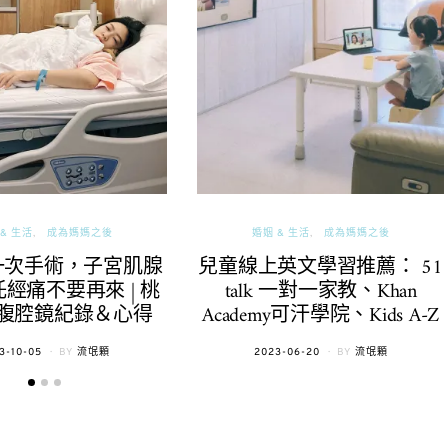
& 生活
成為媽媽之後
婚姻 & 生活
成為媽媽之後
一次手術，子宮肌腺
兒童線上英文學習推薦： 51
經痛不要再來 | 桃
talk 一對一家教、Khan
腹腔鏡紀錄＆心得
Academy可汗學院、Kids A-Z
TED
POSTED
3-10-05
BY
流氓顆
2023-06-20
BY
流氓顆
ON