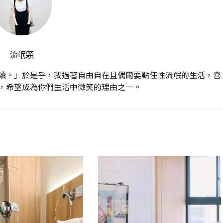
流氓顆
讀。」於是乎，我過著自由自在且偶爾耍點任性流氓的生活，喜
，希望成為你們生活中微笑的理由之一。