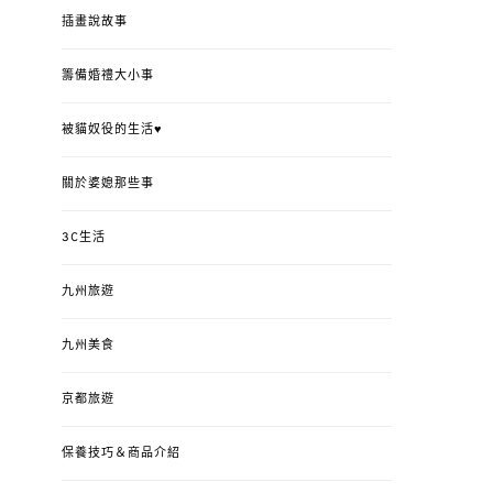
插畫說故事
籌備婚禮大小事
被貓奴役的生活♥
關於婆媳那些事
3C生活
九州旅遊
九州美食
京都旅遊
保養技巧＆商品介紹