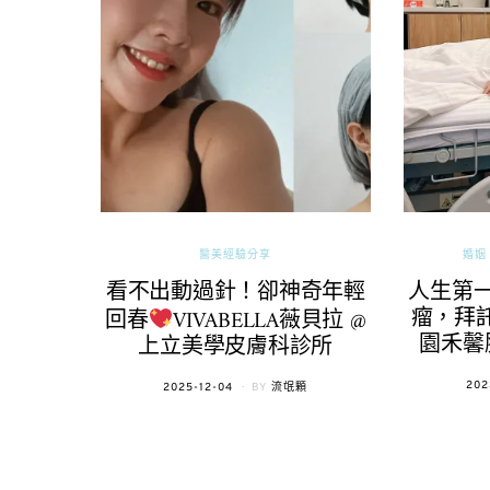
醫美經驗分享
婚姻 
看不出動過針！卻神奇年輕
人生第
瘤，拜託
回春
VIVABELLA薇貝拉 @
園禾馨
上立美學皮膚科診所
POS
202
POSTED
2025-12-04
BY
流氓顆
ON
ON