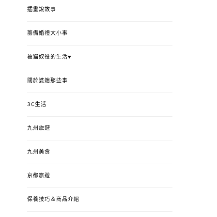
插畫說故事
籌備婚禮大小事
被貓奴役的生活♥
關於婆媳那些事
3C生活
九州旅遊
九州美食
京都旅遊
保養技巧＆商品介紹