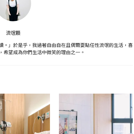
流氓顆
讀。」於是乎，我過著自由自在且偶爾耍點任性流氓的生活，喜
，希望成為你們生活中微笑的理由之一。