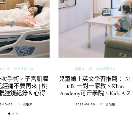
& 生活
成為媽媽之後
婚姻 & 生活
成為媽媽之後
一次手術，子宮肌腺
兒童線上英文學習推薦： 51
經痛不要再來 | 桃
talk 一對一家教、Khan
腹腔鏡紀錄＆心得
Academy可汗學院、Kids A-Z
TED
POSTED
3-10-05
BY
流氓顆
2023-06-20
BY
流氓顆
ON