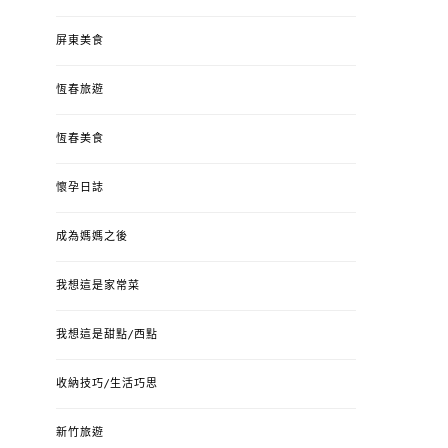
屏東美食
恆春旅遊
恆春美食
懷孕日誌
成為媽媽之後
我想這是家常菜
我想這是甜點/西點
收納技巧/生活巧思
新竹旅遊