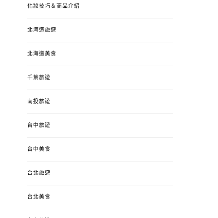
化妝技巧＆商品介紹
北海道旅遊
北海道美食
千葉旅遊
南投旅遊
婚姻 & 生活
成為媽媽之後
婚姻 & 生活
成
台中旅遊
4y3m ：視力檢查、練習犯
【已結團】30
錯、認識華德福
PURETÉCARE ＆ 
冬乾癢肌救星?
台中美食
POSTED
2023-04-12
BY
流氓顆
是損失！
ON
台北旅遊
POSTED
2022-12-05
B
ON
台北美食