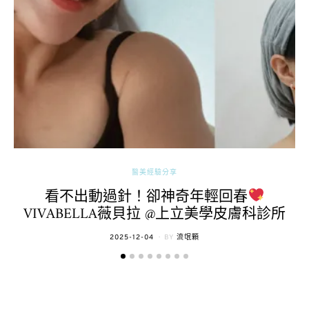
醫美經驗分享
看不出動過針！卻神奇年輕回春
VIVABELLA薇貝拉 @上立美學皮膚科診所
POSTED
2025-12-04
BY
流氓顆
ON