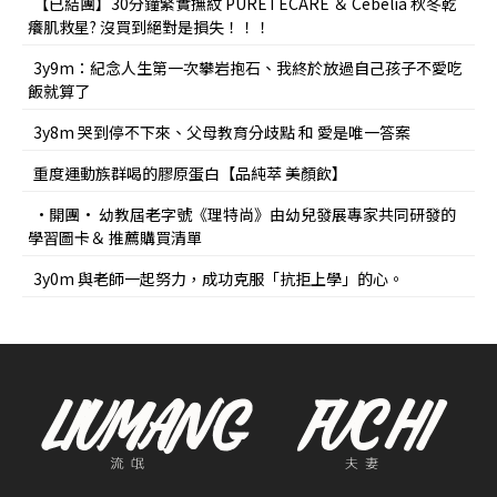
【已結團】30分鐘緊實撫紋 PURETÉCARE ＆ Cebelia 秋冬乾
癢肌救星? 沒買到絕對是損失！！！
3y9m：紀念人生第一次攀岩抱石、我終於放過自己孩子不愛吃
飯就算了
3y8m 哭到停不下來、父母教育分歧點 和 愛是唯一答案
重度運動族群喝的膠原蛋白【品純萃 美顏飲】
•開團• 幼教屆老字號《理特尚》由幼兒發展專家共同研發的
學習圖卡＆ 推薦購買清單
3y0m 與老師一起努力，成功克服「抗拒上學」的心。