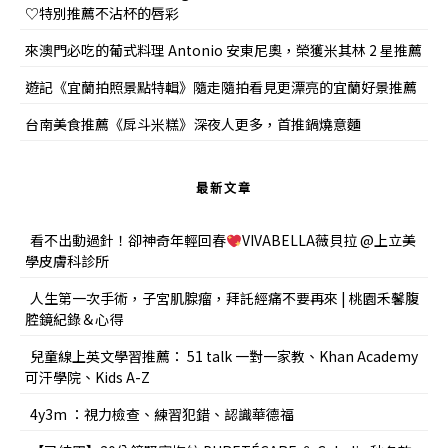
♡特別推薦不沾杯的唇彩
來澳門必吃的葡式料理 Antonio 安東尼奧，榮獲米其林 2 星推薦
遊記《宜蘭拍照景點特輯》隨走隨拍看見更漂亮的宜蘭好景推薦
台南美食推薦《戽斗米糕》深夜人更多，首推鍋燒意麵
最新文章
看不出動過針！卻神奇年輕回春
VIVABELLA薇貝拉 @上立美
學皮膚科診所
人生第一次手術，子宮肌腺瘤，拜託經痛不要再來 | 桃園禾馨腹
腔鏡紀錄＆心得
兒童線上英文學習推薦： 51 talk 一對一家教、Khan Academy
可汗學院、Kids A-Z
4y3m ：視力檢查、練習犯錯、認識華德福