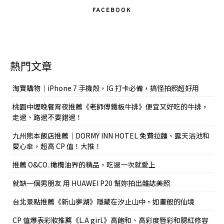
FACEBOOK
熱門文章
淘寶購物｜iPhone 7 手機殼，IG 打卡必備，搞怪拍照超好用
桃園中壢晚餐宵夜推薦《老師傅鐵板牛排》便宜又好吃的牛排，
走過、路過不要錯過！
九州熊本飯店推薦｜DORMY INN HOTEL 免費拉麵、露天浴池和
愛心傘，超高 CP 值！大推！
推薦 O&CO. 橄欖油界的精品，吃過一次就愛上
就缺一個男朋友 用 HUAWEI P20 幫妳拍出雜誌美照
台北景點推薦《新山夢湖》隱藏在汐止山中，如畫般的仙境
CP 值爆表彩妝推薦《L.A girl.》高飽和、高彩度唇彩和腮紅修容