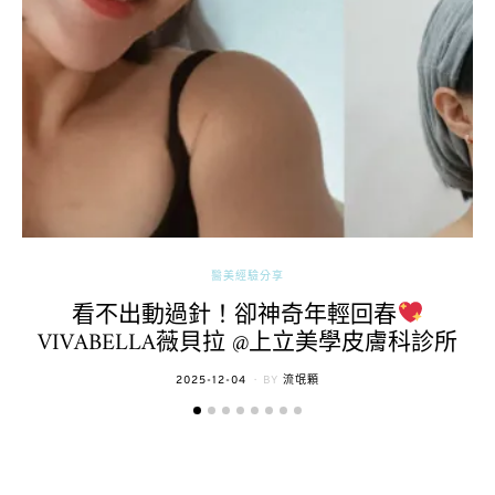
醫美經驗分享
看不出動過針！卻神奇年輕回春
VIVABELLA薇貝拉 @上立美學皮膚科診所
POSTED
2025-12-04
BY
流氓顆
ON