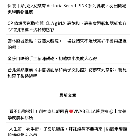
保養｜給我少女嫩膚 Victoria Secret PINK 系列乳液，羽田機場
免稅購物推薦
CP 值爆表彩妝推薦《L.A girl.》高飽和、高彩度唇彩和腮紅修容
♡特別推薦不沾杯的唇彩
雲林廢墟景點：西螺大戲院，一場我們來不及欣賞卻不會再錯過
的戲！
金莎口味的手工貓咪餅乾，初體驗小失敗大心得
台北景點推薦《手信坊創意和菓子文化館》彷彿來到京都，親見
和菓子製造過程
最新文章
看不出動過針！卻神奇年輕回春
VIVABELLA薇貝拉 @上立美
學皮膚科診所
人生第一次手術，子宮肌腺瘤，拜託經痛不要再來 | 桃園禾馨腹
腔鏡紀錄＆心得