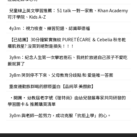
兒童線上英文學習推薦： 51 talk 一對一家教、Khan Academy
可汗學院、Kids A-Z
4y3m ：視力檢查、練習犯錯、認識華德福
【已結團】30分鐘緊實撫紋 PURETÉCARE ＆ Cebelia 秋冬乾
癢肌救星? 沒買到絕對是損失！！！
3y9m：紀念人生第一次攀岩抱石、我終於放過自己孩子不愛吃
飯就算了
3y8m 哭到停不下來、父母教育分歧點 和 愛是唯一答案
重度運動族群喝的膠原蛋白【品純萃 美顏飲】
•開團• 幼教屆老字號《理特尚》由幼兒發展專家共同研發的
學習圖卡＆ 推薦購買清單
3y0m 與老師一起努力，成功克服「抗拒上學」的心。