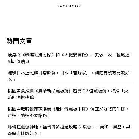
FACEBOOK
熱門文章
瘦身操《蝴蝶袖掰掰操》和《大腿緊實操》一天做一次，輕鬆達
到局部痩身
體驗日本上班族日常飲食，日本「吉野家」，到底有沒有比較好
吃？
桃園美食推薦《夏朵新品鐵板燒》超高 CP 值鐵板燒，特推「火
焰紅酒櫻桃鴨」
桃園中壢晚餐宵夜推薦《老師傅鐵板牛排》便宜又好吃的牛排，
走過、路過不要錯過！
豚骨拉麵發源地，福岡博多拉麵攻略♡ 暖暮、一蘭和一風堂，果
然總店比較好吃！