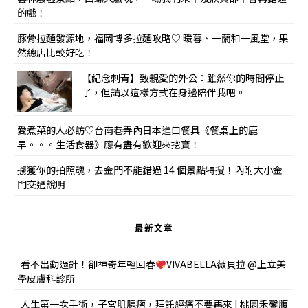
的戲！
豚骨拉麵發源地，福岡博多拉麵攻略♡ 暖暮、一蘭和一風堂，果
然總店比較好吃！
【紀念刺青】致親愛的外公：雖然你的時間停止
了，但請以這樣方式在身邊陪伴我吧。
愛煮菜的人必訪♡台南巷弄內日本進口餐具《餐桌上的鹿
早。。。生活食器》應有盡有歡迎來挖寶！
擄獲你的拍照魂，去金門不能錯過 14 個景點特搜！內附大小金
門交通說明
最新文章
看不出動過針！卻神奇年輕回春
VIVABELLA薇貝拉 @上立美
學皮膚科診所
人生第一次手術，子宮肌腺瘤，拜託經痛不要再來 | 桃園禾馨腹