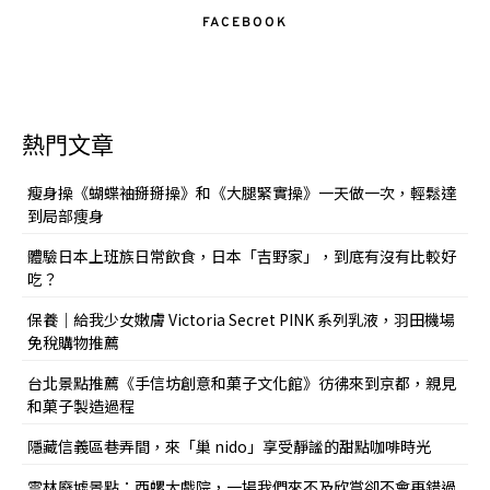
FACEBOOK
熱門文章
瘦身操《蝴蝶袖掰掰操》和《大腿緊實操》一天做一次，輕鬆達
到局部痩身
體驗日本上班族日常飲食，日本「吉野家」，到底有沒有比較好
吃？
保養｜給我少女嫩膚 Victoria Secret PINK 系列乳液，羽田機場
免稅購物推薦
台北景點推薦《手信坊創意和菓子文化館》彷彿來到京都，親見
和菓子製造過程
隱藏信義區巷弄間，來「巢 nido」享受靜謐的甜點咖啡時光
雲林廢墟景點：西螺大戲院，一場我們來不及欣賞卻不會再錯過