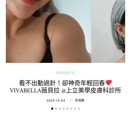
醫美經驗分享
看不出動過針！卻神奇年輕回春
VIVABELLA薇貝拉 @上立美學皮膚科診所
POSTED
2025-12-04
BY
流氓顆
ON