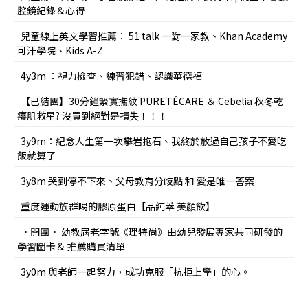
腔鏡紀錄＆心得
兒童線上英文學習推薦： 51 talk 一對一家教、Khan Academy
可汗學院、Kids A-Z
4y3m ：視力檢查、練習犯錯、認識華德福
【已結團】30分鐘緊實撫紋 PURETÉCARE ＆ Cebelia 秋冬乾
癢肌救星? 沒買到絕對是損失！！！
3y9m：紀念人生第一次攀岩抱石、我終於放過自己孩子不愛吃
飯就算了
3y8m 哭到停不下來、父母教育分歧點 和 愛是唯一答案
重度運動族群喝的膠原蛋白【品純萃 美顏飲】
•開團• 幼教屆老字號《理特尚》由幼兒發展專家共同研發的
學習圖卡＆ 推薦購買清單
3y0m 與老師一起努力，成功克服「抗拒上學」的心。