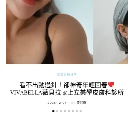
醫美經驗分享
看不出動過針！卻神奇年輕回春
VIVABELLA薇貝拉 @上立美學皮膚科診所
POSTED
2025-12-04
BY
流氓顆
ON