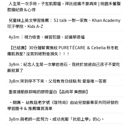
人生第一次手術，子宮肌腺瘤，拜託經痛不要再來 | 桃園禾馨腹
腔鏡紀錄＆心得
兒童線上英文學習推薦： 51 talk 一對一家教、Khan Academy
可汗學院、Kids A-Z
4y3m ：視力檢查、練習犯錯、認識華德福
【已結團】30分鐘緊實撫紋 PURETÉCARE ＆ Cebelia 秋冬乾
癢肌救星? 沒買到絕對是損失！！！
3y9m：紀念人生第一次攀岩抱石、我終於放過自己孩子不愛吃
飯就算了
3y8m 哭到停不下來、父母教育分歧點 和 愛是唯一答案
重度運動族群喝的膠原蛋白【品純萃 美顏飲】
•開團• 幼教屆老字號《理特尚》由幼兒發展專家共同研發的
學習圖卡＆ 推薦購買清單
3y0m 與老師一起努力，成功克服「抗拒上學」的心。