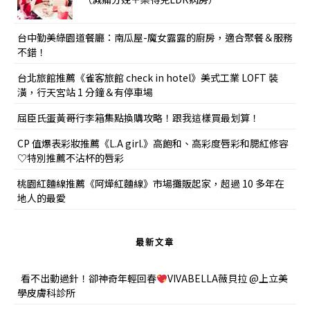
台中勤美綠園道餐廳：南瓜屋-魔女露露的廚房，適合聚餐＆服務
不錯！
台北旅館推薦《雀客旅館 check in hotel》美式工業 LOFT 裝
潢，行天宮站 1 分鐘＆有停車場
屈臣氏蛋黃哥行李箱集點換購攻略！跟我這樣買最划算！
CP 值爆表彩妝推薦《L.A girl.》高飽和、高彩度唇彩和腮紅修容
♡特別推薦不沾杯的唇彩
桃園紅麵線推薦《阿燁紅麵線》市場攤販起家，超過 10 多年在
地人的最愛
最新文章
看不出動過針！卻神奇年輕回春
VIVABELLA薇貝拉 @上立美
學皮膚科診所