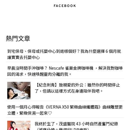
FACEBOOK
熱門文章
到宅保母、保母或托嬰中心到底哪個好？我為什麼選擇 6 個月就
讓寶寶去托嬰中心
早晨沒時間手沖咖啡？ Nescafe 雀巢金牌咖啡機 ，解決我對咖啡
因的渴求，快速喚醒靈肉分離的我。
【紀念刺青】致親愛的外公：雖然你的時間停止
了，但請以這樣方式在身邊陪伴我吧。
使用一個月心得報告《VERNA X50 緊緻曲線纖體霜》曲線雕塑更
立體，緊緻保濕一起來♡
我終於生了，茂盛醫院 43 小時自然產奮鬥紀錄
（減痛分娩＋樂得兒LDR病房）