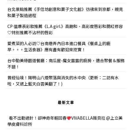
台北景點推薦《手信坊創意和菓子文化館》彷彿來到京都，親見
和菓子製造過程
CP 值爆表彩妝推薦《L.A girl.》高飽和、高彩度唇彩和腮紅修容
♡特別推薦不沾杯的唇彩
愛煮菜的人必訪♡台南巷弄內日本進口餐具《餐桌上的鹿
早。。。生活食器》應有盡有歡迎來挖寶！
台中勤美綠園道餐廳：南瓜屋-魔女露露的廚房，適合聚餐＆服務
不錯！
曾經仙境！陽明山八煙聚落與消失的水中央（更新：二訪有水
啦，又遇上藍天白雲美翻了！)
最新文章
看不出動過針！卻神奇年輕回春
VIVABELLA薇貝拉 @上立美
學皮膚科診所