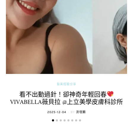
醫美經驗分享
看不出動過針！卻神奇年輕回春
VIVABELLA薇貝拉 @上立美學皮膚科診所
POSTED
2025-12-04
BY
流氓顆
ON