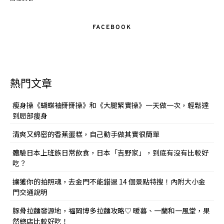
FACEBOOK
熱門文章
瘦身操《蝴蝶袖掰掰操》和《大腿緊實操》一天做一次，輕鬆達
到局部痩身
清爽又綿密的香蕉蛋糕，自己動手做其實很簡單
體驗日本上班族日常飲食，日本「吉野家」，到底有沒有比較好
吃？
擄獲你的拍照魂，去金門不能錯過 14 個景點特搜！內附大小金
門交通說明
豚骨拉麵發源地，福岡博多拉麵攻略♡ 暖暮、一蘭和一風堂，果
然總店比較好吃！