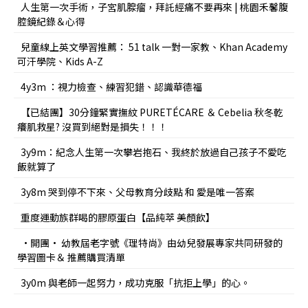
人生第一次手術，子宮肌腺瘤，拜託經痛不要再來 | 桃園禾馨腹
腔鏡紀錄＆心得
兒童線上英文學習推薦： 51 talk 一對一家教、Khan Academy
可汗學院、Kids A-Z
4y3m ：視力檢查、練習犯錯、認識華德福
【已結團】30分鐘緊實撫紋 PURETÉCARE ＆ Cebelia 秋冬乾
癢肌救星? 沒買到絕對是損失！！！
3y9m：紀念人生第一次攀岩抱石、我終於放過自己孩子不愛吃
飯就算了
3y8m 哭到停不下來、父母教育分歧點 和 愛是唯一答案
重度運動族群喝的膠原蛋白【品純萃 美顏飲】
•開團• 幼教屆老字號《理特尚》由幼兒發展專家共同研發的
學習圖卡＆ 推薦購買清單
3y0m 與老師一起努力，成功克服「抗拒上學」的心。