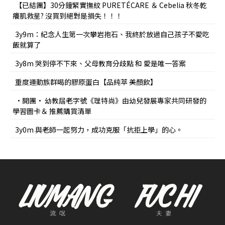
【已結團】30分鐘緊實撫紋 PURETÉCARE ＆ Cebelia 秋冬乾
癢肌救星? 沒買到絕對是損失！！！
3y9m：紀念人生第一次攀岩抱石、我終於放過自己孩子不愛吃
飯就算了
3y8m 哭到停不下來、父母教育分歧點 和 愛是唯一答案
重度運動族群喝的膠原蛋白【品純萃 美顏飲】
•開團• 幼教屆老字號《理特尚》由幼兒發展專家共同研發的
學習圖卡＆ 推薦購買清單
3y0m 與老師一起努力，成功克服「抗拒上學」的心。