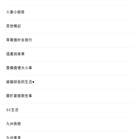
人妻小廚房
其他雜記
帶著婚紗去旅行
插畫說故事
籌備婚禮大小事
被貓奴役的生活♥
關於婆媳那些事
3C生活
九州旅遊
九州美食