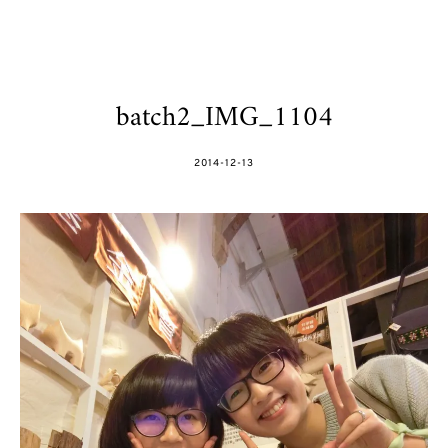
batch2_IMG_1104
POSTED
2014-12-13
ON