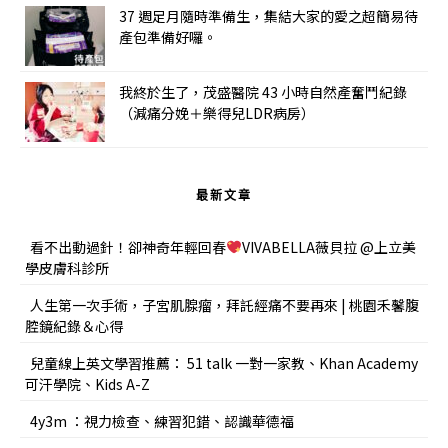
37 週足月隨時準備生，集結大家的愛之超簡易待
產包準備好囉。
我終於生了，茂盛醫院 43 小時自然產奮鬥紀錄
（減痛分娩＋樂得兒LDR病房）
最新文章
看不出動過針！卻神奇年輕回春
VIVABELLA薇貝拉 @上立美
學皮膚科診所
人生第一次手術，子宮肌腺瘤，拜託經痛不要再來 | 桃園禾馨腹
腔鏡紀錄＆心得
兒童線上英文學習推薦： 51 talk 一對一家教、Khan Academy
可汗學院、Kids A-Z
4y3m ：視力檢查、練習犯錯、認識華德福