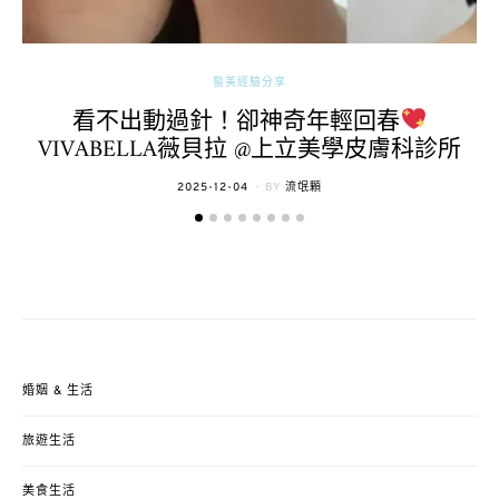
醫美經驗分享
看不出動過針！卻神奇年輕回春
VIVABELLA薇貝拉 @上立美學皮膚科診所
POSTED
2025-12-04
BY
流氓顆
ON
婚姻 & 生活
旅遊生活
美食生活