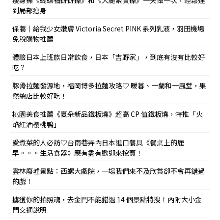
瘦身操《蝴蝶袖掰掰操》和《大腿緊實操》一天做一次，輕鬆達
到局部痩身
保養｜給我少女嫩膚 Victoria Secret PINK 系列乳液，羽田機場
免稅購物推薦
體驗日本上班族日常飲食，日本「吉野家」，到底有沒有比較好
吃？
豚骨拉麵發源地，福岡博多拉麵攻略♡ 暖暮、一蘭和一風堂，果
然總店比較好吃！
桃園美食推薦《夏朵新品鐵板燒》超高 CP 值鐵板燒，特推「火
焰紅酒櫻桃鴨」
愛煮菜的人必訪♡台南巷弄內日本進口餐具《餐桌上的鹿
早。。。生活食器》應有盡有歡迎來挖寶！
雲林廢墟景點：西螺大戲院，一場我們來不及欣賞卻不會再錯過
的戲！
擄獲你的拍照魂，去金門不能錯過 14 個景點特搜！內附大小金
門交通說明