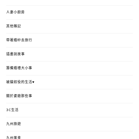
人妻小廚房
其他雜記
帶著婚紗去旅行
插畫說故事
籌備婚禮大小事
被貓奴役的生活♥
關於婆媳那些事
3C生活
九州旅遊
九州美食