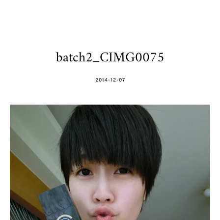
batch2_CIMG0075
POSTED
2014-12-07
ON