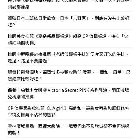
瘦身操《蝴蝶袖掰掰操》和《大腿緊實操》一天做一次，輕鬆達
到局部痩身
體驗日本上班族日常飲食，日本「吉野家」，到底有沒有比較好
吃？
桃園美食推薦《夏朵新品鐵板燒》超高 CP 值鐵板燒，特推「火
焰紅酒櫻桃鴨」
桃園中壢晚餐宵夜推薦《老師傅鐵板牛排》便宜又好吃的牛排，
走過、路過不要錯過！
豚骨拉麵發源地，福岡博多拉麵攻略♡ 暖暮、一蘭和一風堂，果
然總店比較好吃！
保養｜給我少女嫩膚 Victoria Secret PINK 系列乳液，羽田機場
免稅購物推薦
CP 值爆表彩妝推薦《L.A girl.》高飽和、高彩度唇彩和腮紅修容
♡特別推薦不沾杯的唇彩
雲林廢墟景點：西螺大戲院，一場我們來不及欣賞卻不會再錯過
的戲！