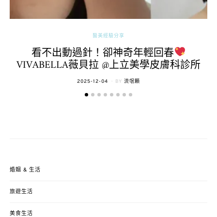
醫美經驗分享
看不出動過針！卻神奇年輕回春
VIVABELLA薇貝拉 @上立美學皮膚科診所
POSTED
2025-12-04
BY
流氓顆
ON
婚姻 & 生活
旅遊生活
美食生活