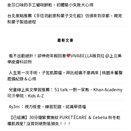
金莎口味的手工貓咪餅乾，初體驗小失敗大心得
台北景點推薦《手信坊創意和菓子文化館》彷彿來到京都，親見
和菓子製造過程
最新文章
看不出動過針！卻神奇年輕回春
VIVABELLA薇貝拉 @上立美
學皮膚科診所
人生第一次手術，子宮肌腺瘤，拜託經痛不要再來 | 桃園禾馨腹
腔鏡紀錄＆心得
兒童線上英文學習推薦： 51 talk 一對一家教、Khan Academy
可汗學院、Kids A-Z
4y3m ：視力檢查、練習犯錯、認識華德福
【已結團】30分鐘緊實撫紋 PURETÉCARE ＆ Cebelia 秋冬乾
癢肌救星? 沒買到絕對是損失！！！