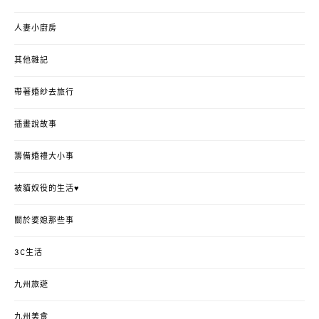
人妻小廚房
其他雜記
帶著婚紗去旅行
插畫說故事
籌備婚禮大小事
被貓奴役的生活♥
關於婆媳那些事
3C生活
九州旅遊
九州美食