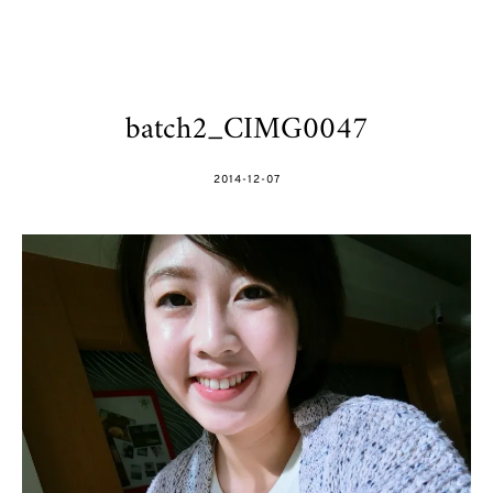
batch2_CIMG0047
POSTED
2014-12-07
ON