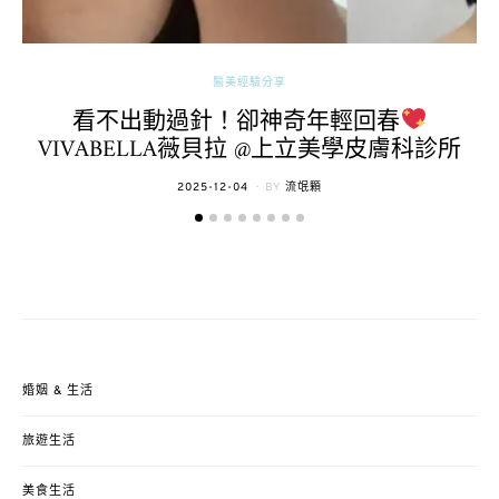
醫美經驗分享
看不出動過針！卻神奇年輕回春
VIVABELLA薇貝拉 @上立美學皮膚科診所
POSTED
2025-12-04
BY
流氓顆
ON
婚姻 & 生活
旅遊生活
美食生活