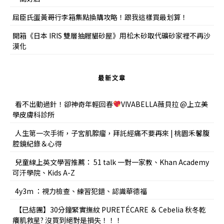
屈臣氏蛋黃哥行李箱集點換購攻略！跟我這樣買最划算！
開箱《日本 IRIS 雙層抽屜貓砂屋》用松木砂取代礦砂家裡不再沙
漠化
最新文章
看不出動過針！卻神奇年輕回春
VIVABELLA薇貝拉 @上立美
學皮膚科診所
人生第一次手術，子宮肌腺瘤，拜託經痛不要再來 | 桃園禾馨腹
腔鏡紀錄＆心得
兒童線上英文學習推薦： 51 talk 一對一家教、Khan Academy
可汗學院、Kids A-Z
4y3m ：視力檢查、練習犯錯、認識華德福
【已結團】30分鐘緊實撫紋 PURETÉCARE ＆ Cebelia 秋冬乾
癢肌救星? 沒買到絕對是損失！！！