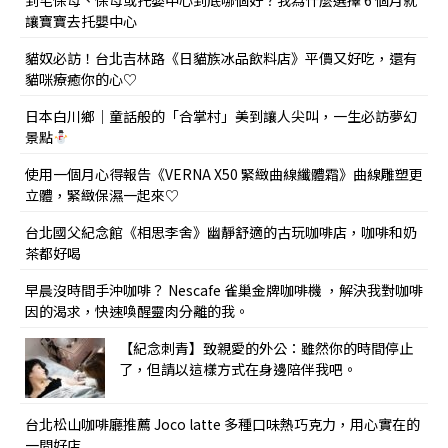
到宅保母、保母或托嬰中心到底哪個好？我為什麼選擇 6 個月就
讓寶寶去托嬰中心
貓奴必訪！台北吉林路《日貓族冰品飲料店》平價又好吃，還有
貓咪療癒你的心♡
日本白川鄉｜童話般的「合掌村」美到讓人尖叫，一生必訪夢幻
景點
使用一個月心得報告《VERNA X50 緊緻曲線纖體霜》曲線雕塑更
立體，緊緻保濕一起來♡
台北國父紀念館《相思李舍》幽靜舒適的古玩咖啡店，咖啡和奶
茶都好喝
早晨沒時間手沖咖啡？ Nescafe 雀巢金牌咖啡機 ，解決我對咖啡
因的渴求，快速喚醒靈肉分離的我。
【紀念刺青】致親愛的外公：雖然你的時間停止
了，但請以這樣方式在身邊陪伴我吧。
台北松山咖啡廳推薦 Joco latte 多種口味熱巧克力，用心實在的
一間好店