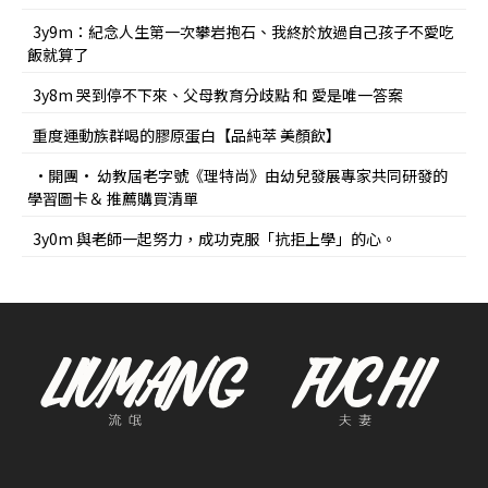
3y9m：紀念人生第一次攀岩抱石、我終於放過自己孩子不愛吃
飯就算了
3y8m 哭到停不下來、父母教育分歧點 和 愛是唯一答案
重度運動族群喝的膠原蛋白【品純萃 美顏飲】
•開團• 幼教屆老字號《理特尚》由幼兒發展專家共同研發的
學習圖卡＆ 推薦購買清單
3y0m 與老師一起努力，成功克服「抗拒上學」的心。