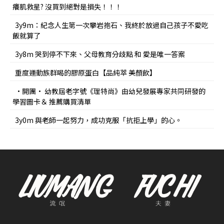
癢肌救星? 沒買到絕對是損失！！！
3y9m：紀念人生第一次攀岩抱石、我終於放過自己孩子不愛吃
飯就算了
3y8m 哭到停不下來、父母教育分歧點 和 愛是唯一答案
重度運動族群喝的膠原蛋白【品純萃 美顏飲】
•開團• 幼教屆老字號《理特尚》由幼兒發展專家共同研發的
學習圖卡＆ 推薦購買清單
3y0m 與老師一起努力，成功克服「抗拒上學」的心。