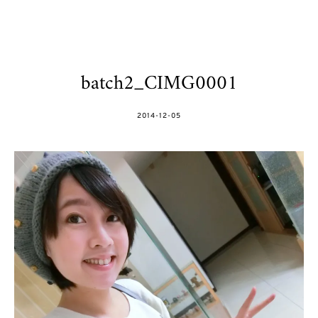
batch2_CIMG0001
POSTED
2014-12-05
ON