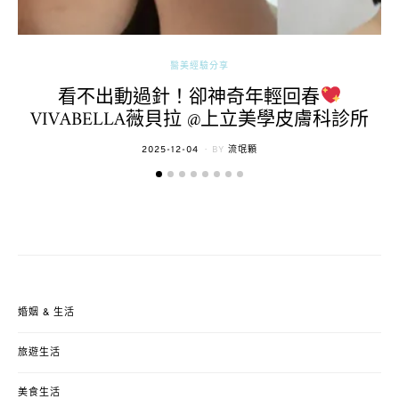
醫美經驗分享
看不出動過針！卻神奇年輕回春
VIVABELLA薇貝拉 @上立美學皮膚科診所
POSTED
2025-12-04
BY
流氓顆
ON
婚姻 & 生活
旅遊生活
美食生活