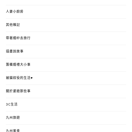
人妻小廚房
其他雜記
帶著婚紗去旅行
插畫說故事
籌備婚禮大小事
被貓奴役的生活♥
關於婆媳那些事
3C生活
九州旅遊
九州美食