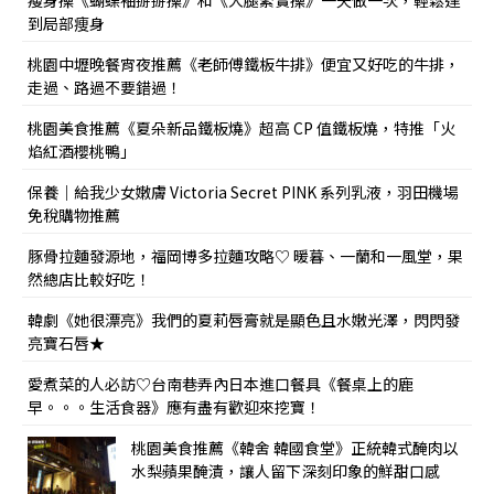
瘦身操《蝴蝶袖掰掰操》和《大腿緊實操》一天做一次，輕鬆達
到局部痩身
桃園中壢晚餐宵夜推薦《老師傅鐵板牛排》便宜又好吃的牛排，
走過、路過不要錯過！
桃園美食推薦《夏朵新品鐵板燒》超高 CP 值鐵板燒，特推「火
焰紅酒櫻桃鴨」
保養｜給我少女嫩膚 Victoria Secret PINK 系列乳液，羽田機場
免稅購物推薦
豚骨拉麵發源地，福岡博多拉麵攻略♡ 暖暮、一蘭和一風堂，果
然總店比較好吃！
韓劇《她很漂亮》我們的夏莉唇膏就是顯色且水嫩光澤，閃閃發
亮寶石唇★
愛煮菜的人必訪♡台南巷弄內日本進口餐具《餐桌上的鹿
早。。。生活食器》應有盡有歡迎來挖寶！
桃園美食推薦《韓舍 韓國食堂》正統韓式醃肉以
水梨蘋果醃漬，讓人留下深刻印象的鮮甜口感