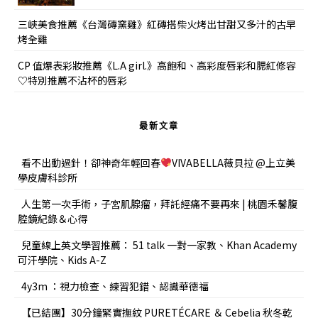
三峽美食推薦《台灣磚窯雞》紅磚搭柴火烤出甘甜又多汁的古早
烤全雞
CP 值爆表彩妝推薦《L.A girl.》高飽和、高彩度唇彩和腮紅修容
♡特別推薦不沾杯的唇彩
最新文章
看不出動過針！卻神奇年輕回春
VIVABELLA薇貝拉 @上立美
學皮膚科診所
人生第一次手術，子宮肌腺瘤，拜託經痛不要再來 | 桃園禾馨腹
腔鏡紀錄＆心得
兒童線上英文學習推薦： 51 talk 一對一家教、Khan Academy
可汗學院、Kids A-Z
4y3m ：視力檢查、練習犯錯、認識華德福
【已結團】30分鐘緊實撫紋 PURETÉCARE ＆ Cebelia 秋冬乾