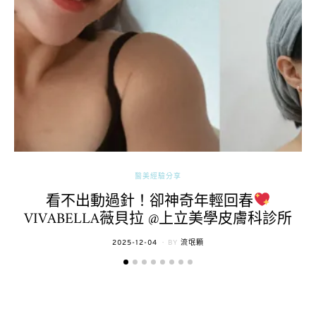
醫美經驗分享
看不出動過針！卻神奇年輕回春
VIVABELLA薇貝拉 @上立美學皮膚科診所
POSTED
2025-12-04
BY
流氓顆
ON