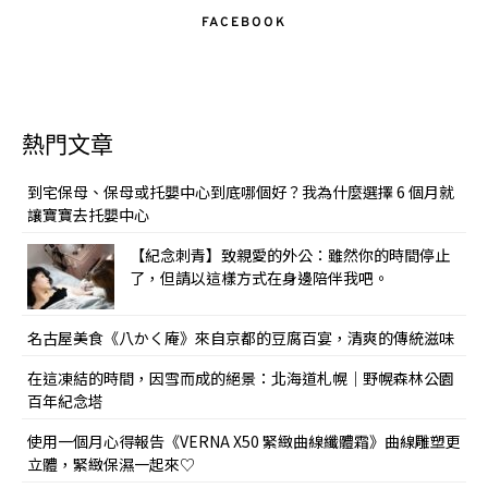
FACEBOOK
熱門文章
到宅保母、保母或托嬰中心到底哪個好？我為什麼選擇 6 個月就
讓寶寶去托嬰中心
【紀念刺青】致親愛的外公：雖然你的時間停止
了，但請以這樣方式在身邊陪伴我吧。
名古屋美食《八かく庵》來自京都的豆腐百宴，清爽的傳統滋味
在這凍結的時間，因雪而成的絕景：北海道札幌｜野幌森林公園
百年紀念塔
使用一個月心得報告《VERNA X50 緊緻曲線纖體霜》曲線雕塑更
立體，緊緻保濕一起來♡