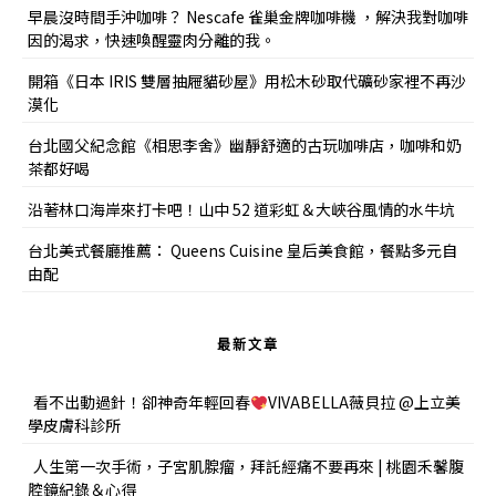
早晨沒時間手沖咖啡？ Nescafe 雀巢金牌咖啡機 ，解決我對咖啡
因的渴求，快速喚醒靈肉分離的我。
開箱《日本 IRIS 雙層抽屜貓砂屋》用松木砂取代礦砂家裡不再沙
漠化
台北國父紀念館《相思李舍》幽靜舒適的古玩咖啡店，咖啡和奶
茶都好喝
沿著林口海岸來打卡吧！山中 52 道彩虹＆大峽谷風情的水牛坑
台北美式餐廳推薦： Queens Cuisine 皇后美食館，餐點多元自
由配
最新文章
看不出動過針！卻神奇年輕回春
VIVABELLA薇貝拉 @上立美
學皮膚科診所
人生第一次手術，子宮肌腺瘤，拜託經痛不要再來 | 桃園禾馨腹
腔鏡紀錄＆心得