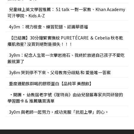
兒童線上英文學習推薦： 51 talk 一對一家教、Khan Academy
可汗學院、Kids A-Z
4y3m ：視力檢查、練習犯錯、認識華德福
【已結團】30分鐘緊實撫紋 PURETÉCARE ＆ Cebelia 秋冬乾
癢肌救星? 沒買到絕對是損失！！！
3y9m：紀念人生第一次攀岩抱石、我終於放過自己孩子不愛吃
飯就算了
3y8m 哭到停不下來、父母教育分歧點 和 愛是唯一答案
重度運動族群喝的膠原蛋白【品純萃 美顏飲】
•開團• 幼教屆老字號《理特尚》由幼兒發展專家共同研發的
學習圖卡＆ 推薦購買清單
3y0m 與老師一起努力，成功克服「抗拒上學」的心。