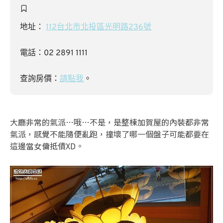
地址：
112台北市北投區光明路236號
電話：02 2891 1111
查詢房價：
請點我
。
大廳非常的氣派…哦…不是，是整棟加賀屋的內裝都非常
氣派，感覺不能隨便亂跑，撞壞了哪一個盤子可能都要在
這邊當女傭抵債XD。