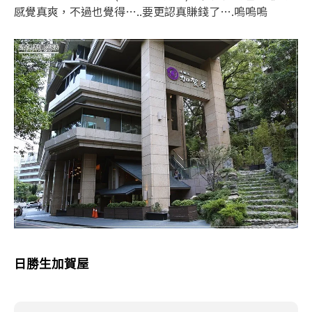
感覺真爽，不過也覺得…..要更認真賺錢了….嗚嗚嗚
日勝生加賀屋