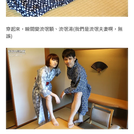
穿起來，瞬間變流氓顆、流氓湯(我們是流氓夫妻啊，無
誤)