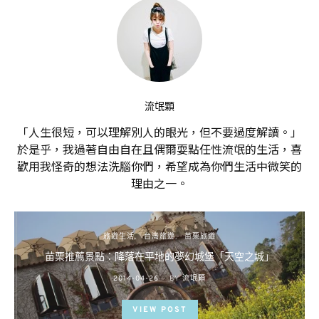
流氓顆
「人生很短，可以理解別人的眼光，但不要過度解讀。」
於是乎，我過著自由自在且偶爾耍點任性流氓的生活，喜
歡用我怪奇的想法洗腦你們，希望成為你們生活中微笑的
理由之一。
旅遊生活
台灣旅遊
苗栗旅遊
苗栗推薦景點：降落在平地的夢幻城堡「天空之城」
POSTED
2014-04-26
BY
流氓顆
ON
VIEW POST