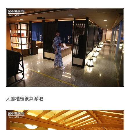
大廳櫃檯很氣派吧。