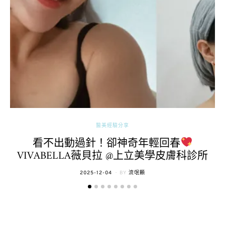
醫美經驗分享
看不出動過針！卻神奇年輕回春
VIVABELLA薇貝拉 @上立美學皮膚科診所
POSTED
2025-12-04
BY
流氓顆
ON