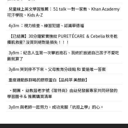
兒童線上英文學習推薦： 51 talk 一對一家教、Khan Academy
可汗學院、Kids A-Z
4y3m ：視力檢查、練習犯錯、認識華德福
【已結團】30分鐘緊實撫紋 PURETÉCARE ＆ Cebelia 秋冬乾
癢肌救星? 沒買到絕對是損失！！！
3y9m：紀念人生第一次攀岩抱石、我終於放過自己孩子不愛吃
飯就算了
3y8m 哭到停不下來、父母教育分歧點 和 愛是唯一答案
重度運動族群喝的膠原蛋白【品純萃 美顏飲】
•開團• 幼教屆老字號《理特尚》由幼兒發展專家共同研發的
學習圖卡＆ 推薦購買清單
3y0m 與老師一起努力，成功克服「抗拒上學」的心。