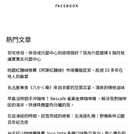
FACEBOOK
熱門文章
到宅保母、保母或托嬰中心到底哪個好？我為什麼選擇 6 個月就
讓寶寶去托嬰中心
桃園紅麵線推薦《阿燁紅麵線》市場攤販起家，超過 10 多年在
地人的最愛
名古屋美食《八かく庵》來自京都的豆腐百宴，清爽的傳統滋味
早晨沒時間手沖咖啡？ Nescafe 雀巢金牌咖啡機 ，解決我對咖啡
因的渴求，快速喚醒靈肉分離的我。
在這凍結的時間，因雪而成的絕景：北海道札幌｜野幌森林公園
百年紀念塔
台北松山咖啡廳推薦 Joco latte 多種口味熱巧克力，用心實在的