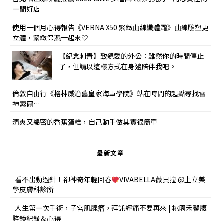
一間好店
使用一個月心得報告《VERNA X50 緊緻曲線纖體霜》曲線雕塑更
立體，緊緻保濕一起來♡
【紀念刺青】致親愛的外公：雖然你的時間停止
了，但請以這樣方式在身邊陪伴我吧。
倫敦自由行《格林威治舊皇家海軍學院》站在時間的起點尋找雷
神索爾…
清爽又綿密的香蕉蛋糕，自己動手做其實很簡單
最新文章
看不出動過針！卻神奇年輕回春
VIVABELLA薇貝拉 @上立美
學皮膚科診所
人生第一次手術，子宮肌腺瘤，拜託經痛不要再來 | 桃園禾馨腹
腔鏡紀錄＆心得